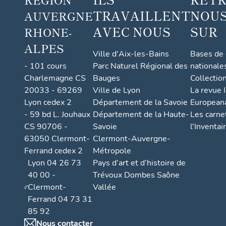
TRAVAILLENT
NOUS
AUVERGNE
AVEC NOUS
SUR
RHONE-
ALPES
Ville d'Aix-les-Bains
Bases de
- 101 cours
Parc Naturel Régional des
nationale
Charlemagne CS
Bauges
Collectio
20033 - 69269
Ville de Lyon
La revue I
Lyon cedex 2
Département de la Savoie
European
- 59 bd L. Jouhaux
Département de la Haute-
Les carne
CS 90706 -
Savoie
l'Inventai
63050 Clermont-
Clermont-Auvergne-
Ferrand cedex 2
Métropole
Lyon 04 26 73
Pays d’art et d’histoire de
40 00 -
Trévoux Dombes Saône
Clermont-
Vallée
Ferrand 04 73 31
85 92
Nous contacter