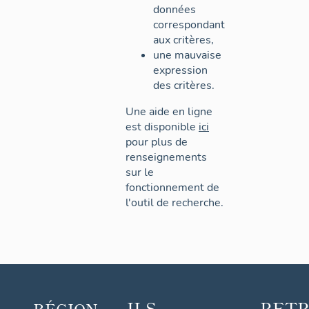
données
correspondant
aux critères,
une mauvaise
expression
des critères.
Une aide en ligne
est disponible
ici
pour plus de
renseignements
sur le
fonctionnement de
l'outil de recherche.
ILS
RET
RÉGION