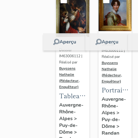
Aperçu
Aperçu
Dossier
Dossier
IM63006111 |
IM63006112 |
Réalisé par
Réalisé par
Buyssens
Buyssens
Nathalie
Nathalie
(Rédacteur,
(Rédacteur,
Enquêteur)
Enquêteur)
Portrait
Tableau
d'Adélaïde
Auvergne-
d'Eugène
Auvergne-
Rhône-
d'Orléans,
Rhône-
Romain
Alpes
>
d'après
Alpes
>
Puy-de-
Van
François
Puy-de-
Dôme
>
Maldeghem
Gérard
Dôme
>
Randan