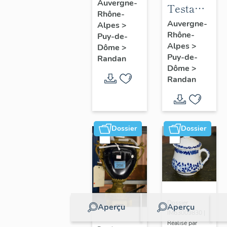
à joues
Auvergne-
Testament
Rhône-
n° 2
politique
Auvergne-
Alpes
>
Rhône-
de
Puy-de-
Alpes
>
Dôme
>
Philippe
Puy-de-
Randan
d'Orléans,
Dôme
>
comte de
Randan
Paris
Dossier
Dossier
Dossier
Aperçu
Aperçu
IM63009830 |
Réalisé par