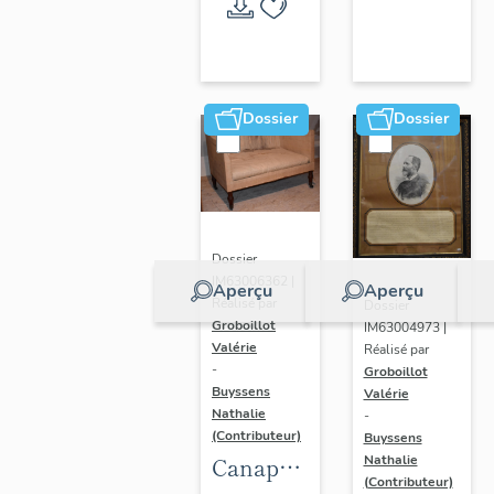
Randan
Dossier
Dossier
Dossier
IM63006362 |
Aperçu
Aperçu
Réalisé par
Dossier
Groboillot
IM63004973 |
Valérie
Réalisé par
-
Groboillot
Buyssens
Valérie
Nathalie
-
(Contributeur)
Buyssens
Nathalie
Canapé
(Contributeur)