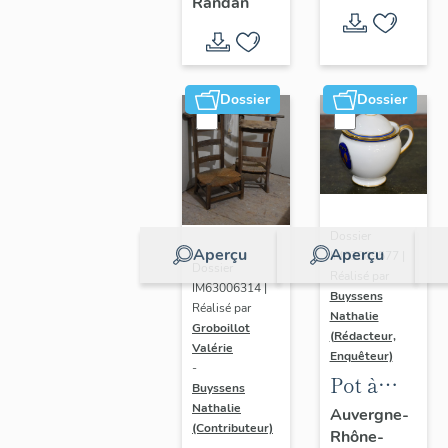
- " La
Randan
prière de
Marie-
Amélie "
Dossier
Dossier
Dossier
Aperçu
Aperçu
IM63009577 |
Dossier
Réalisé par
IM63006314 |
Buyssens
Réalisé par
Nathalie
Groboillot
(Rédacteur,
Valérie
Enquêteur)
-
Pot à
Buyssens
crème n°
Nathalie
Auvergne-
(Contributeur)
Rhône-
2