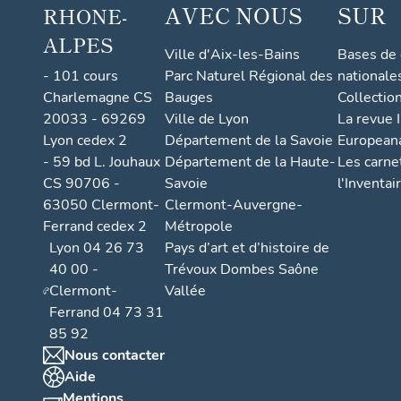
AVEC NOUS
SUR
RHONE-
ALPES
Ville d'Aix-les-Bains
Bases de
- 101 cours
Parc Naturel Régional des
nationale
Charlemagne CS
Bauges
Collectio
20033 - 69269
Ville de Lyon
La revue I
Lyon cedex 2
Département de la Savoie
European
- 59 bd L. Jouhaux
Département de la Haute-
Les carne
CS 90706 -
Savoie
l'Inventai
63050 Clermont-
Clermont-Auvergne-
Ferrand cedex 2
Métropole
Lyon 04 26 73
Pays d’art et d’histoire de
40 00 -
Trévoux Dombes Saône
Clermont-
Vallée
Ferrand 04 73 31
85 92
Nous contacter
Aide
Mentions