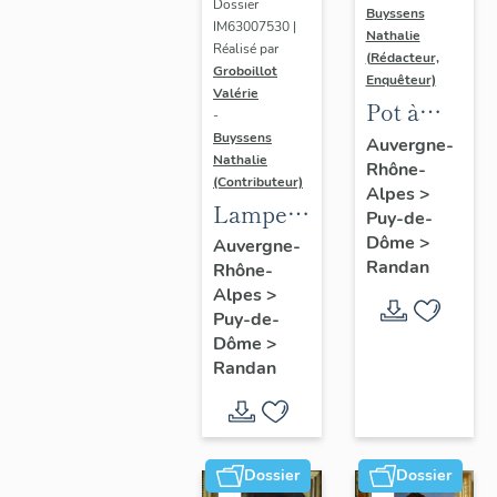
Dossier
Buyssens
IM63007530 |
Nathalie
Réalisé par
(Rédacteur,
Groboillot
Enquêteur)
Valérie
Pot à
-
crème n°
Buyssens
Auvergne-
Nathalie
Rhône-
3
(Contributeur)
Alpes
>
Lampe à
Puy-de-
pétrole
Dôme
>
Auvergne-
Randan
Rhône-
n° 1
Alpes
>
Puy-de-
Dôme
>
Randan
Dossier
Dossier