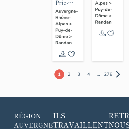
Prie-
Alpes
>
Dieu n° 1
Puy-de-
Auvergne-
Dôme
>
Rhône-
Randan
Alpes
>
Puy-de-
Dôme
>
Randan
1
2
3
4
...
278
ILS
RET
RÉGION
TRAVAILLENT
NOUS
AUVERGNE