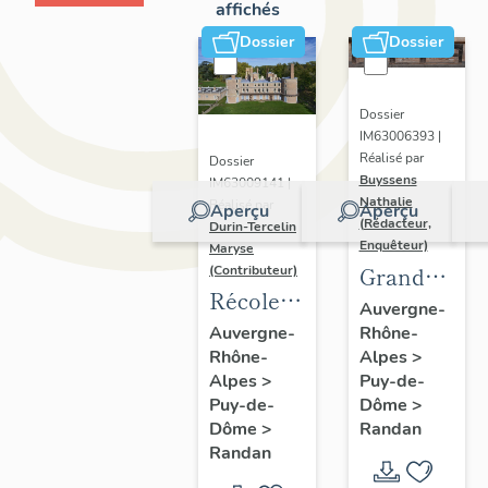
affichés
Dossier
Dossier
Dossier
IM63006393 |
Réalisé par
Dossier
Buyssens
IM63009141 |
Nathalie
Réalisé par
Aperçu
Aperçu
(Rédacteur,
Durin-Tercelin
Enquêteur)
Maryse
Grand
(Contributeur)
Récolement-
potager
Auvergne-
inventaire
Rhône-
Auvergne-
Alpes
>
Rhône-
du fonds
Puy-de-
Alpes
>
mobilier
Dôme
>
Puy-de-
du
Randan
Dôme
>
domaine
Randan
royal de