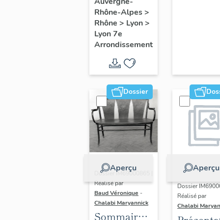
du secteur
Auvergne-
Rhône-Alpes
>
d'étude
Rhône
>
Lyon
>
Lyon
Lyon 7e
Guillotière
Arrondissement
Dossier
Dos
Aperçu
Aperçu
Dossier IM69000865 |
Réalisé par
Dossier IM6900
Baud Véronique
-
Réalisé par
Chalabi Maryannick
Chalabi Maryan
Sommaire
Présenta