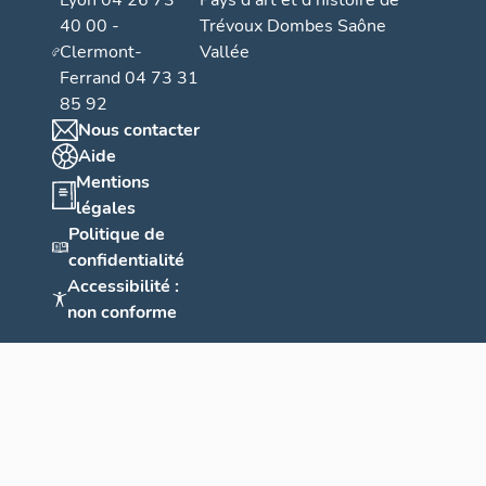
Lyon 04 26 73
Pays d’art et d’histoire de
40 00 -
Trévoux Dombes Saône
Clermont-
Vallée
Ferrand 04 73 31
85 92
Nous contacter
Aide
Mentions
légales
Politique de
confidentialité
Accessibilité :
non conforme