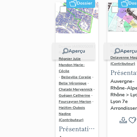
Dossier
Dos
Dossier IA6900
Dossier IA69005009 |
Aperçu
Aperçu
Réalisé par
Réalisé par
Delavenne Mag
Régnier Julie
-
(Contributeur)
Mandon Marie-
Présenta
Cécile
-
Belleville Coralie
-
du secte
Auvergne-
Belle Véronique
-
Rhône-Alp
d'étude
Chalabi Maryannick
-
Rhône
>
Ly
Guégan Catherine
-
"Saint-
Lyon 7e
Fourcayran Marion
-
André"
Arrondisse
Halitim-Dubois
(Lyon 7)
Nadine
(Contributeur)
Présentation