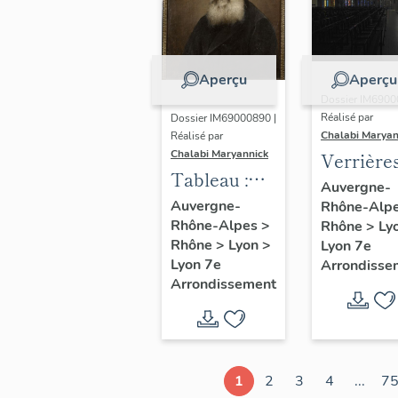
Aperçu
Aperçu
Dossier IM6900
Réalisé par
Dossier IM69000890 |
Chalabi Maryan
Réalisé par
Chalabi Maryannick
Verrière
Tableau :
Auvergne-
portrait du
Auvergne-
Rhône-Alp
Rhône-Alpes
>
Père
Rhône
>
Ly
Rhône
>
Lyon
>
Lyon 7e
Augustin
Lyon 7e
Arrondisse
Planque
Arrondissement
1
2
3
4
...
7