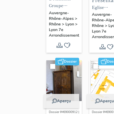
objets
Groupe
du mobil
Eglise
mobiliers
scolaire
Auvergne-
de l'églis
paroissiale
Auvergne-
Rhône-Alpes
>
du groupe
Gilbert-Dru
Rhône-Alp
paroissia
Notre-Dam
Rhône
>
Lyon
>
scolaire
Rhône
>
Ly
Notre-D
Saint-Louis
Lyon 7e
Lyon 7e
Gilbert-Dru
Saint-Lo
Arrondissement
Arrondisse
Dossier
Dos
Aperçu
Aperçu
Dossier IM69000912 |
Dossier IM6900