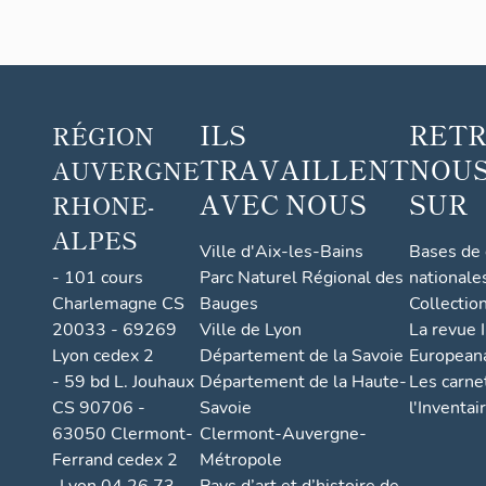
ILS
RET
RÉGION
TRAVAILLENT
NOUS
AUVERGNE
AVEC NOUS
SUR
RHONE-
ALPES
Ville d'Aix-les-Bains
Bases de
- 101 cours
Parc Naturel Régional des
nationale
Charlemagne CS
Bauges
Collectio
20033 - 69269
Ville de Lyon
La revue I
Lyon cedex 2
Département de la Savoie
European
- 59 bd L. Jouhaux
Département de la Haute-
Les carne
CS 90706 -
Savoie
l'Inventai
63050 Clermont-
Clermont-Auvergne-
Ferrand cedex 2
Métropole