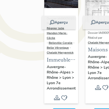
Dossier IA69005010 |
Aperçu
Aperçu
Réalisé par
Régnier Julie
-
Dossier IA6900
Mandon Marie-
Réalisé par
Cécile
Chalabi Maryan
-
Belleville Coralie
-
Belle Véronique
-
Maisons
Chalabi Maryannick
Auvergne-
Immeubles
Rhône-Alp
du secteur
Auvergne-
Rhône
>
Ly
Rhône-Alpes
>
d'étude La
Lyon 7e
Rhône
>
Lyon
>
Arrondisse
Guillotière
Lyon 7e
Arrondissement