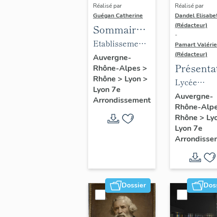
Réalisé par
Réalisé par
Guégan Catherine
Dandel Elisabe
(Rédacteur)
Sommaire
-
objets
Etablissement
Pamart Valérie
mobiliers :
(Rédacteur)
médical
Auvergne-
Présenta
Rhône-Alpes
>
Mobilier du
Clinique
Rhône
>
Lyon
>
des 1% d
Lycée
foyer
gynécologique
Lyon 7e
Lycée
profession
arménien
Auvergne-
et
Arrondissement
Rhône-Alp
Louise L
Louise Lab
de jeunes
d'accouchement
Rhône
>
Ly
filles Saint-
du docteur
Lyon 7e
Grégoire
Violet,
Arrondisse
actuellement
foyer arménien
de jeunes filles
Dossier
Dos
Saint-Grégoire