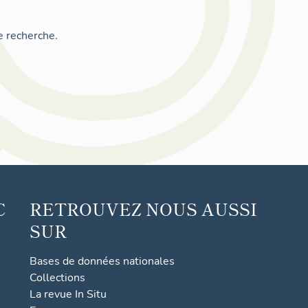
e recherche.
C
RETROUVEZ NOUS AUSSI
SUR
Bases de données nationales
Collections
La revue In Situ