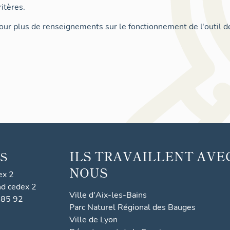
itères.
ur plus de renseignements sur le fonctionnement de l'outil d
ILS TRAVAILLENT AVE
S
NOUS
ex 2
nd cedex 2
Ville d'Aix-les-Bains
 85 92
Parc Naturel Régional des Bauges
Ville de Lyon