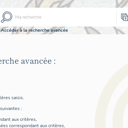
Accéder à la recherche avancée
erche avancée :
ères saisis.
suivantes :
dant aux critères,
nées correspondant aux critères,