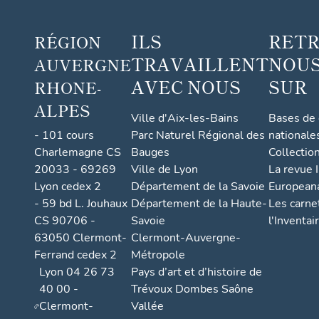
ILS
RET
RÉGION
TRAVAILLENT
NOUS
AUVERGNE
AVEC NOUS
SUR
RHONE-
ALPES
Ville d'Aix-les-Bains
Bases de
- 101 cours
Parc Naturel Régional des
nationale
Charlemagne CS
Bauges
Collectio
20033 - 69269
Ville de Lyon
La revue I
Lyon cedex 2
Département de la Savoie
European
- 59 bd L. Jouhaux
Département de la Haute-
Les carne
CS 90706 -
Savoie
l'Inventai
63050 Clermont-
Clermont-Auvergne-
Ferrand cedex 2
Métropole
Lyon 04 26 73
Pays d’art et d’histoire de
40 00 -
Trévoux Dombes Saône
Clermont-
Vallée