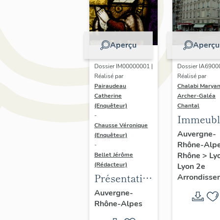
Aperçu
Aperçu
Dossier IM00000001 |
Dossier IA6900
Réalisé par
Réalisé par
Pairaudeau
Chalabi Maryan
Catherine
Archer-Galéa
(Enquêteur)
Chantal
-
Immeubl
Chausse Véronique
Auvergne-
(Enquêteur)
Rhône-Alp
-
Rhône
>
Ly
Bellet Jérôme
(Rédacteur)
Lyon 2e
Présentation
Arrondisse
de
Auvergne-
Rhône-Alpes
l'opération
d'inventaire