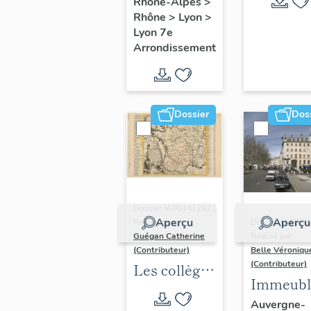
Rhône-Alpes
>
Rhône
>
Lyon
>
Lyon 7e
Arrondissement
Dossier
Dos
Dossier IA00141292 |
Aperçu
Aperçu
Réalisé par
Dossier IA6900
Guégan Catherine
Réalisé par
(Contributeur)
Belle Véroniqu
(Contributeur)
Les collèges
Immeubl
jésuites
du secte
Auvergne-
d'Ancien