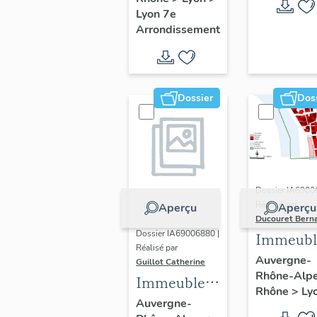
Guillotière
Lyon 7e
Arrondissement
Dossier
Dos
Dossier IA6900
Réalisé par
Aperçu
Aperçu
Ducouret Bern
Dossier IA69006880 |
Immeubl
Réalisé par
du quarti
Auvergne-
Guillot Catherine
Rhône-Alp
Saint-Niz
Immeubles,
Rhône
>
Ly
maisons
Auvergne-