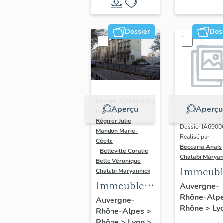
du vitrail
ancien de
Dossier
Dos
Rhône-
Alpes
(corpus
vitrearum)
Dossier IA69005010 |
Aperçu
Aperçu
Réalisé par
Régnier Julie
-
Dossier IA6900
Mandon Marie-
Réalisé par
Cécile
Beccaria Anaïs
-
Belleville Coralie
-
Chalabi Maryan
Belle Véronique
-
Immeubl
Chalabi Maryannick
Immeubles
des Ann
Auvergne-
Rhône-Alp
du secteur
Trente de
Auvergne-
Rhône
>
Ly
Rhône-Alpes
>
d'étude La
rive gau
Rhône
>
Lyon
>