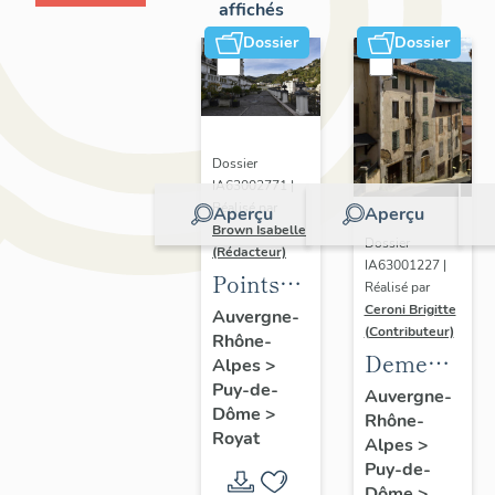
affichés
Dossier
Dossier
Dossier
IA63002771 |
Réalisé par
Aperçu
Aperçu
Brown Isabelle
Dossier
(Rédacteur)
IA63001227 |
Points
Réalisé par
de vue
Ceroni Brigitte
Auvergne-
(Contributeur)
Rhône-
sur le
Demeures
Alpes
>
paysage
Puy-de-
en site
Auvergne-
thermal
Dôme
>
Rhône-
de pente
Royat
Alpes
>
Puy-de-
Dôme
>