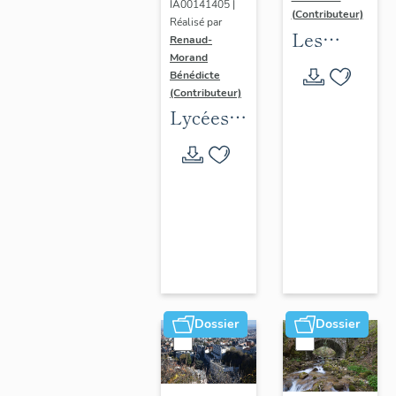
IA00141405 |
(Contributeur)
Réalisé par
Les
Renaud-
Morand
collèges
Bénédicte
jésuites
(Contributeur)
d'Ancien
Lycées
Régime
publics
(1556-
en
1763)
espace
dans la
urbain
région
(1802-
Auvergne-
1988)
Rhône-
Alpes
Dossier
Dossier
(DOSSIER
EN
COURS)