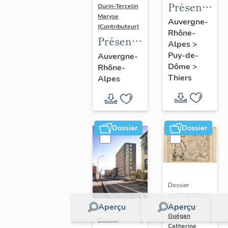
Présentatio
Durin-Tercelin
Maryse
de
Auvergne-
(Contributeur)
Rhône-
l'enquête
Présentation
Alpes
>
thématique
de
Puy-de-
Auvergne-
régionale
Dôme
>
Rhône-
l’opération
"Pentes
Thiers
Alpes
tissus et
de la
ornements
commune
liturgiques
de
en
Dossier
Dossier
Thiers"
Auvergne
Dossier
IA00141292 |
Aperçu
Aperçu
Réalisé par
Guégan
Dossier
Catherine