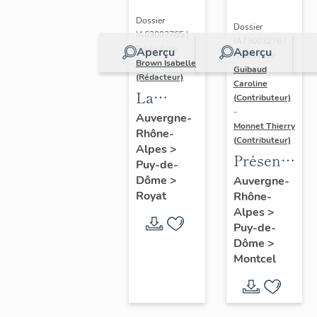
Dossier
Dossier
IA63002765 |
IA73003276 |
Réalisé par
Aperçu
Aperçu
Réalisé par
Brown Isabelle
Guibaud
(Rédacteur)
Caroline
La
(Contributeur)
-
station
Auvergne-
Monnet Thierry
Rhône-
thermale
(Contributeur)
Alpes
>
de
Présentatio
Puy-de-
Royat-
de la
Dôme
>
Auvergne-
Chamalières
Royat
Rhône-
commune
Alpes
>
de
Puy-de-
Montcel
Dôme
>
Montcel