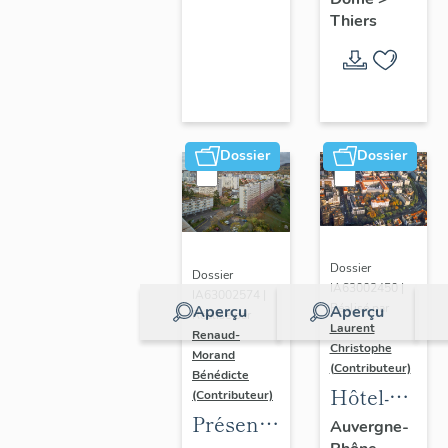
Thiers
Dossier
Dossier
Dossier
Dossier
IA63002450 |
IA63002574 |
Réalisé par
Aperçu
Aperçu
Réalisé par
Laurent
Renaud-
Christophe
Morand
(Contributeur)
Bénédicte
Hôtel-
(Contributeur)
Présentation
Dieu de
Auvergne-