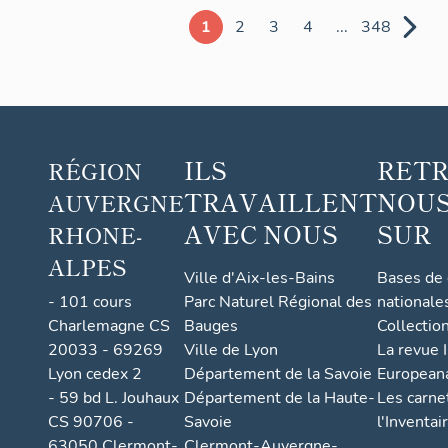
1
2
3
4
...
348
ILS
RET
RÉGION
TRAVAILLENT
NOUS
AUVERGNE
AVEC NOUS
SUR
RHONE-
ALPES
Ville d'Aix-les-Bains
Bases de
- 101 cours
Parc Naturel Régional des
nationale
Charlemagne CS
Bauges
Collectio
20033 - 69269
Ville de Lyon
La revue I
Lyon cedex 2
Département de la Savoie
European
- 59 bd L. Jouhaux
Département de la Haute-
Les carne
CS 90706 -
Savoie
l'Inventai
63050 Clermont-
Clermont-Auvergne-