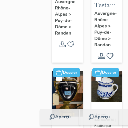
à joues
Auvergne-
Testament
Rhône-
n° 2
politique
Auvergne-
Alpes
>
Rhône-
de
Puy-de-
Alpes
>
Dôme
>
Philippe
Puy-de-
Randan
d'Orléans,
Dôme
>
comte de
Randan
Paris
Dossier
Dossier
Dossier
Aperçu
Aperçu
IM63009830 |
Réalisé par