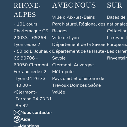
AVEC NOUS
SUR
RHONE-
ALPES
Ville d'Aix-les-Bains
Bases de
- 101 cours
Parc Naturel Régional des
nationale
Charlemagne CS
Bauges
Collectio
20033 - 69269
Ville de Lyon
La revue I
Lyon cedex 2
Département de la Savoie
European
- 59 bd L. Jouhaux
Département de la Haute-
Les carne
CS 90706 -
Savoie
l'Inventai
63050 Clermont-
Clermont-Auvergne-
Ferrand cedex 2
Métropole
Lyon 04 26 73
Pays d’art et d’histoire de
40 00 -
Trévoux Dombes Saône
Clermont-
Vallée
Ferrand 04 73 31
85 92
Nous contacter
Aide
Mentions