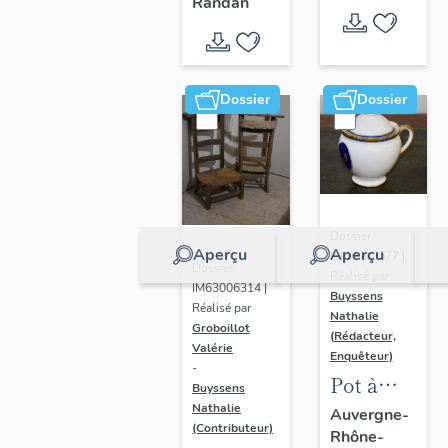
- " La
Randan
prière de
Marie-
Amélie "
Dossier
Dossier
Dossier
Aperçu
Aperçu
IM63009577 |
Dossier
Réalisé par
IM63006314 |
Buyssens
Réalisé par
Nathalie
Groboillot
(Rédacteur,
Valérie
Enquêteur)
-
Pot à
Buyssens
crème n°
Nathalie
Auvergne-
(Contributeur)
Rhône-
2