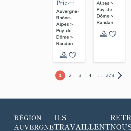
Prie-
Alpes
>
Dieu n° 1
Puy-de-
Auvergne-
Dôme
>
Rhône-
Randan
Alpes
>
Puy-de-
Dôme
>
Randan
1
2
3
4
...
278
ILS
RET
RÉGION
TRAVAILLENT
NOUS
AUVERGNE