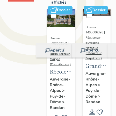
affichés
Dossier
Dossier
Dossier
IM63006393 |
Réalisé par
Dossier
Buyssens
IM63009141 |
Nathalie
Réalisé par
Aperçu
Aperçu
(Rédacteur,
Durin-Tercelin
Enquêteur)
Maryse
Grand
(Contributeur)
Récolement-
potager
Auvergne-
inventaire
Rhône-
Auvergne-
Alpes
>
Rhône-
du fonds
Puy-de-
Alpes
>
mobilier
Dôme
>
Puy-de-
du
Randan
Dôme
>
domaine
Randan
royal de