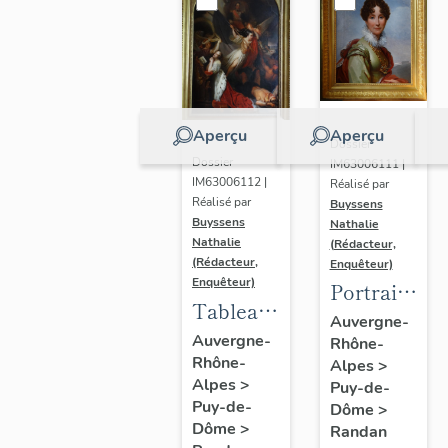
Aperçu
Aperçu
Dossier
Dossier
IM63006111 |
IM63006112 |
Réalisé par
Réalisé par
Buyssens
Buyssens
Nathalie
Nathalie
(Rédacteur,
(Rédacteur,
Enquêteur)
Enquêteur)
Portrait
Tableau
d'Adélaïde
Auvergne-
d'Eugène
Auvergne-
Rhône-
d'Orléans,
Rhône-
Romain
Alpes
>
d'après
Alpes
>
Puy-de-
Van
François
Puy-de-
Dôme
>
Maldeghem
Gérard
Dôme
>
Randan