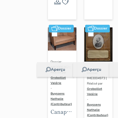
Randan
Dossier
Dossier
Dossier
IM63006362 |
Aperçu
Aperçu
Réalisé par
Dossier
Groboillot
IM63004973 |
Valérie
Réalisé par
-
Groboillot
Buyssens
Valérie
Nathalie
-
(Contributeur)
Buyssens
Nathalie
Canapé
(Contributeur)