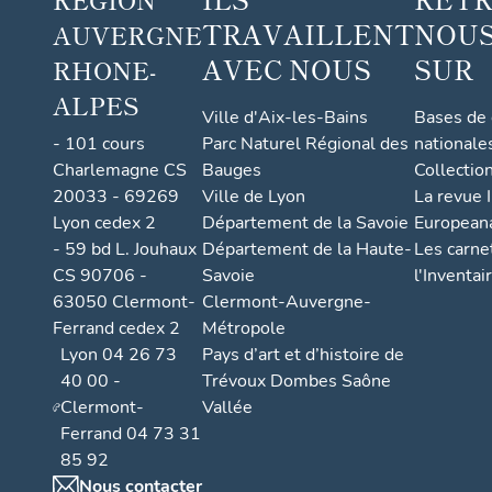
TRAVAILLENT
NOUS
AUVERGNE
AVEC NOUS
SUR
RHONE-
ALPES
Ville d'Aix-les-Bains
Bases de
- 101 cours
Parc Naturel Régional des
nationale
Charlemagne CS
Bauges
Collectio
20033 - 69269
Ville de Lyon
La revue I
Lyon cedex 2
Département de la Savoie
European
- 59 bd L. Jouhaux
Département de la Haute-
Les carne
CS 90706 -
Savoie
l'Inventai
63050 Clermont-
Clermont-Auvergne-
Ferrand cedex 2
Métropole
Lyon 04 26 73
Pays d’art et d’histoire de
40 00 -
Trévoux Dombes Saône
Clermont-
Vallée
Ferrand 04 73 31
85 92
Nous contacter