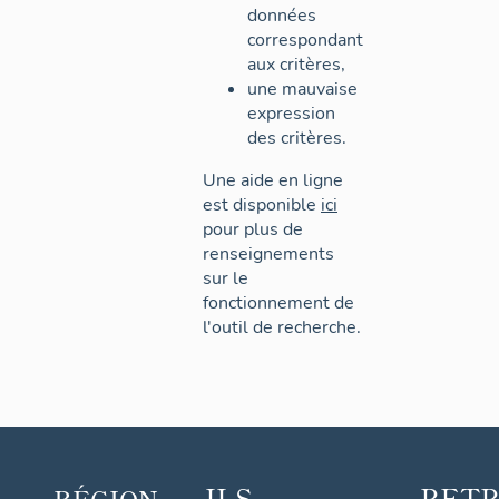
données
correspondant
aux critères,
une mauvaise
expression
des critères.
Une aide en ligne
est disponible
ici
pour plus de
renseignements
sur le
fonctionnement de
l'outil de recherche.
ILS
RET
RÉGION