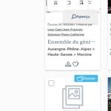
Aperçu
Dossier IA74000867 | Réalisé par
Lyon-Caen Jean-François
-
Salomon-Pelen Catherine
Ensemble du génie
civil ; galerie
Auvergne-Rhône-Alpes
>
Haute-Savoie
>
Morzine
marchande ;
établissement
administratif ; salle
de spectacle
Dossier