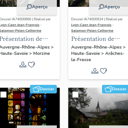
Aperçu
Aperçu
Dossier IA74000866 | Réalisé par
Dossier IA74000924 | Réalisé par
Lyon-Caen Jean-François
-
Lyon-Caen Jean-François
-
Salomon-Pelen Catherine
Salomon-Pelen Catherine
Présentation de
Présentation de
l'aire d'étude
l'aire d'étude Flaine
Auvergne-Rhône-Alpes
>
Auvergne-Rhône-Alpes
>
Haute-Savoie
>
Morzine
Haute-Savoie
>
Arâches-
d'Avoriaz
la-Frasse
Dossier
Dossier