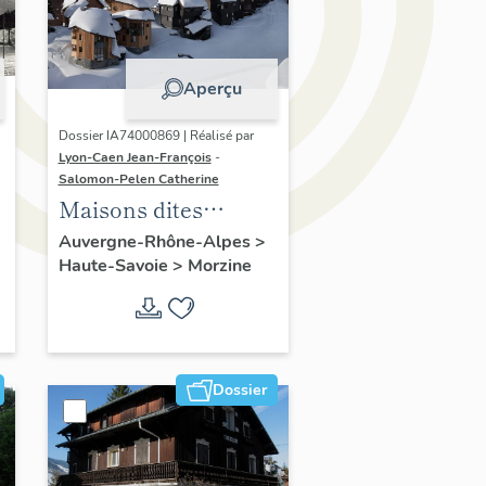
Aperçu
Dossier IA74000869 | Réalisé par
Lyon-Caen Jean-François
-
Salomon-Pelen Catherine
Maisons dites
chalets
Auvergne-Rhône-Alpes
>
Haute-Savoie
>
Morzine
Dossier