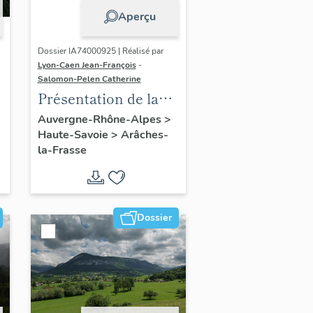
Aperçu
Dossier IA74000925 | Réalisé par
Lyon-Caen Jean-François
-
Salomon-Pelen Catherine
Présentation de la
commune d
Auvergne-Rhône-Alpes
>
Haute-Savoie
>
Arâches-
´Arâches-la-Frasse
la-Frasse
Dossier