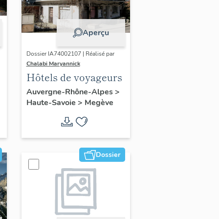
Aperçu
Dossier IA74002107 | Réalisé par
Chalabi Maryannick
Hôtels de voyageurs
Auvergne-Rhône-Alpes
>
Haute-Savoie
>
Megève
Dossier