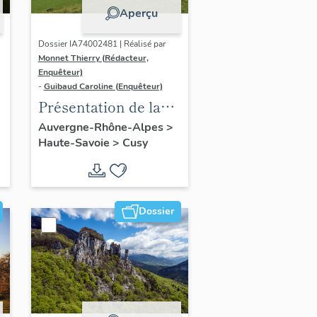
Aperçu
Dossier IA74002481 | Réalisé par
Monnet Thierry (Rédacteur,
Enquêteur)
-
Guibaud Caroline (Enquêteur)
Présentation de la
commune de Cusy
Auvergne-Rhône-Alpes
>
Haute-Savoie
>
Cusy
Dossier