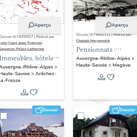
Aperçu
Aperçu
Dossier IA74002111 | Réalisé par
Dossier IA74000927 | Réalisé par
Chalabi Maryannick
Lyon-Caen Jean-François
-
Pensionnats :
Salomon-Pelen Catherine
Immeubles, hôtels
maisons d'enfants
Auvergne-Rhône-Alpes
>
de voyageurs
Haute-Savoie
>
Megève
Auvergne-Rhône-Alpes
>
Haute-Savoie
>
Arâches-
la-Frasse
Dossier
Dossier