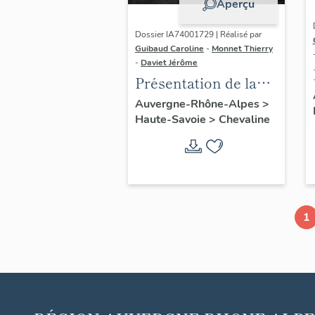
Aperçu
Dossier IA74001729 | Réalisé par
Guibaud Caroline
-
Monnet Thierry
-
Daviet Jérôme
Présentation de la
commune de
Auvergne-Rhône-Alpes
>
Haute-Savoie
>
Chevaline
Chevaline
1