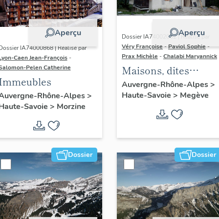
Aperçu
Aperçu
Dossier IA74002002 | Réalisé par
Véry Françoise
-
Paviol Sophie
-
Dossier IA74000868 | Réalisé par
Prax Michèle
-
Chalabi Maryannick
Lyon-Caen Jean-François
-
Maisons, dites
Salomon-Pelen Catherine
Immeubles
chalets
Auvergne-Rhône-Alpes
>
Haute-Savoie
>
Megève
Auvergne-Rhône-Alpes
>
Haute-Savoie
>
Morzine
Dossier
Dossier