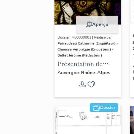
Aperçu
Dossier IM00000001 | Réalisé par
Pairaudeau Catherine (Enquêteur)
-
Chausse Véronique (Enquêteur)
-
Bellet Jérôme (Rédacteur)
Présentation de
l'opération
Auvergne-Rhône-Alpes
d'inventaire du
vitrail ancien de
Rhône-Alpes (corpus
vitrearum)
Dossier