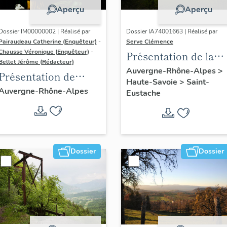
Aperçu
Aperçu
Dossier IM00000002 | Réalisé par
Dossier IA74001663 | Réalisé par
Pairaudeau Catherine (Enquêteur)
-
Serve Clémence
Chausse Véronique (Enquêteur)
-
Présentation de la
Bellet Jérôme (Rédacteur)
commune de Saint-
Auvergne-Rhône-Alpes
>
Présentation de
Haute-Savoie
>
Saint-
Eustache
l'aire d'étude du
Auvergne-Rhône-Alpes
Eustache
recensement du
vitrail ancien de
Rhône-Alpes
Dossier
Dossier