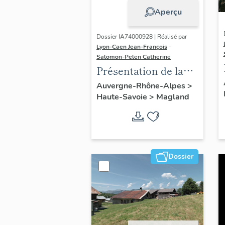
Aperçu
Dossier IA74000928 | Réalisé par
Lyon-Caen Jean-François
-
Salomon-Pelen Catherine
Présentation de la
commune de
Auvergne-Rhône-Alpes
>
Haute-Savoie
>
Magland
Magland
Dossier