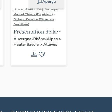
Aperçu
Dossier IA74003254 | Réalisé par
Monnet Thierry (Enquêteur)
-
Guibaud Caroline (Rédacteur,
Enquêteur)
Présentation de la
commune d'Allèves
Auvergne-Rhône-Alpes
>
Haute-Savoie
>
Allèves