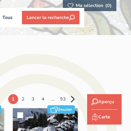
Ma sélection
(0)
Tous
Lancer la recherche
1
2
3
4
...
93
Aperçu
Dossier
Carte