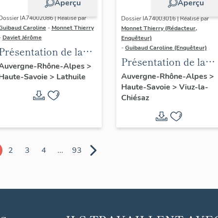
Aperçu
Aperçu
Dossier IA74002086 | Réalisé par
Dossier IA74003016 | Réalisé par
Guibaud Caroline
-
Monnet Thierry
Monnet Thierry (Rédacteur,
-
Daviet Jérôme
Enquêteur)
-
Guibaud Caroline (Enquêteur)
Présentation de la
Présentation de la
commune de
Auvergne-Rhône-Alpes
>
commune de Viuz-la-
Auvergne-Rhône-Alpes
>
Haute-Savoie
>
Lathuile
Lathuile
Haute-Savoie
>
Viuz-la-
Chiésaz
Chiésaz
2
3
4
...
93