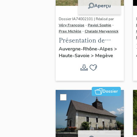
Aperçu
Dossier IA74002101 | Réalisé par
Véry Françoise
-
Paviol Sophie
-
Prax Michèle
-
Chalabi Maryannick
Présentation de
l'aire d'étude Megève
Auvergne-Rhône-Alpes
>
Haute-Savoie
>
Megève
Dossier