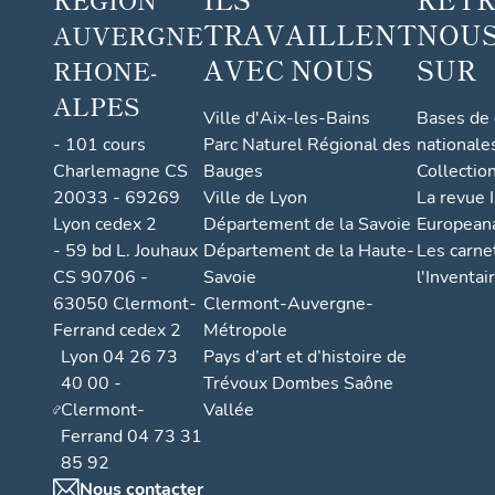
TRAVAILLENT
NOUS
AUVERGNE
AVEC NOUS
SUR
RHONE-
ALPES
Ville d'Aix-les-Bains
Bases de
- 101 cours
Parc Naturel Régional des
nationale
Charlemagne CS
Bauges
Collectio
20033 - 69269
Ville de Lyon
La revue I
Lyon cedex 2
Département de la Savoie
European
- 59 bd L. Jouhaux
Département de la Haute-
Les carne
CS 90706 -
Savoie
l'Inventai
63050 Clermont-
Clermont-Auvergne-
Ferrand cedex 2
Métropole
Lyon 04 26 73
Pays d’art et d’histoire de
40 00 -
Trévoux Dombes Saône
Clermont-
Vallée
Ferrand 04 73 31
85 92
Nous contacter