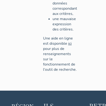
données
correspondant
aux critères,
une mauvaise
expression
des critères.
Une aide en ligne
est disponible
ici
pour plus de
renseignements
sur le
fonctionnement de
l'outil de recherche.
ILS
RET
RÉGION