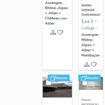
-
de la
Auvergne-
Guégan
Rhône-Alpes
commune
Catherine
>
Allier
>
de
(Contributeur)
Château-sur-
Les 1%
Château-
Allier
artistiques
Collège
sur-Allier
du lycée
d'enseignem
Auvergne-
Rhône-
Maurice-
technique,
Alpes
>
Guyot
puis lycée
Allier
>
d'enseignem
Montluçon
professionne
de Nerdre,
puis lycée
Dossier
Dossier
professionne
Maurice-
Guyot,
actuellement
Dossier
IM03000626 |