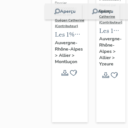
immeuble
Dossier
Réalisé par
à
IM03000605 |
Aperçu
Aperçu
Guégan
Réalisé par
Catherine
logements,
Guégan Catherine
(Contributeur)
boutiques,
(Contributeur)
Les 1%
Les 1%
ateliers et
artistiques
Auvergne-
artistiques
école
Auvergne-
Rhône-
du lycée
Rhône-Alpes
de l'école
Alpes
>
Jean-
>
Allier
>
nationale
Allier
>
Monnet
Montluçon
Yzeure
professionnelle
d'Yzeure
de
Montluçon,
actuel
lycée Paul-
Constans