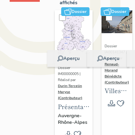
affichés
Dossier
Dossier
Dossier
IA00141347 |
Aperçu
Aperçu
Réalisé par
Renaud-
Dossier
Morand
IM00000005 |
Bénédicte
Réalisé par
(Contributeur)
Durin-Tercelin
Villes
Maryse
en
(Contributeur)
Présentation
Auvergne
de
: les
Auvergne-
Rhône-Alpes
l’opération
formes
tissus et
urbaines