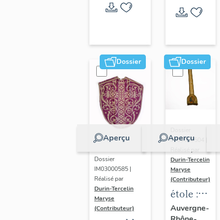
bourse
de
corporal
:
ornement
Dossier
Dossier
rouge
Dossier
Aperçu
Aperçu
IM03000504 |
Réalisé par
Dossier
Durin-Tercelin
IM03000585 |
Maryse
Réalisé par
(Contributeur)
Durin-Tercelin
étole :
Maryse
ornement
Auvergne-
(Contributeur)
Rhône-