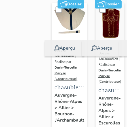
Dossier
Dossier
Aperçu
Aperçu
Dossier
Dossier
IM03000480 |
IM03000528 |
Réalisé par
Réalisé par
Durin-Tercelin
Durin-Tercelin
Maryse
Maryse
(Contributeur)
(Contributeur)
chasuble,
chasuble,
étole,
Auvergne-
étole,
Auvergne-
Rhône-Alpes
ornement
Rhône-
manipule,
>
Allier
>
blanc n°2
Alpes
>
voile de
Bourbon-
Allier
>
l'Archambault
calice,
Escurolles