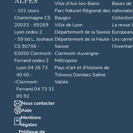
ALPES
Ville d'Aix-les-Bains
Bases de
- 101 cours
Parc Naturel Régional des
nationale
Charlemagne CS
Bauges
Collectio
20033 - 69269
Ville de Lyon
La revue I
Lyon cedex 2
Département de la Savoie
European
- 59 bd L. Jouhaux
Département de la Haute-
Les carne
CS 90706 -
Savoie
l'Inventai
63050 Clermont-
Clermont-Auvergne-
Ferrand cedex 2
Métropole
Lyon 04 26 73
Pays d’art et d’histoire de
40 00 -
Trévoux Dombes Saône
Clermont-
Vallée
Ferrand 04 73 31
85 92
Nous contacter
Aide
Mentions
légales
Politique de