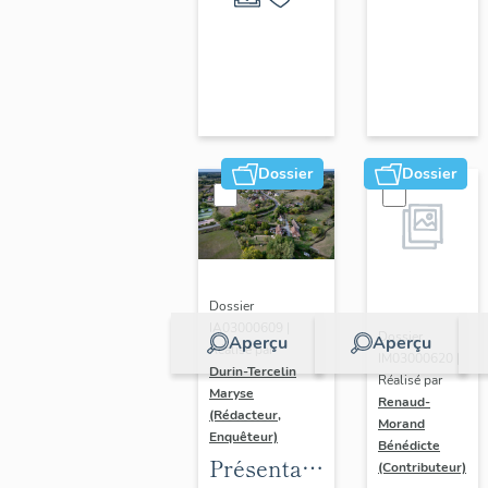
ornements
liturgiques
en
Auvergne
Dossier
Dossier
Dossier
IA03000609 |
Dossier
Aperçu
Aperçu
Réalisé par
IM03000620 |
Durin-Tercelin
Réalisé par
Maryse
Renaud-
(Rédacteur,
Morand
Enquêteur)
Bénédicte
Présentation
(Contributeur)