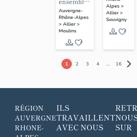
blanc
ensemble
Alpes
>
de 5
Auvergne-
Allier
>
Rhône-Alpes
chapes
Souvigny
>
Allier
>
(non
Moulins
étudiées),
de 15
chasubles,
17
1
2
3
4
...
16
dalmatiques
et les
accessoires
: ornement
violet n°2
ILS
RET
RÉGION
TRAVAILLENT
NOUS
AUVERGNE
AVEC NOUS
SUR
RHONE-