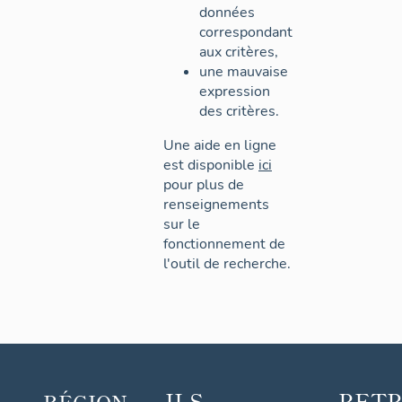
données
correspondant
aux critères,
une mauvaise
expression
des critères.
Une aide en ligne
est disponible
ici
pour plus de
renseignements
sur le
fonctionnement de
l'outil de recherche.
ILS
RET
RÉGION