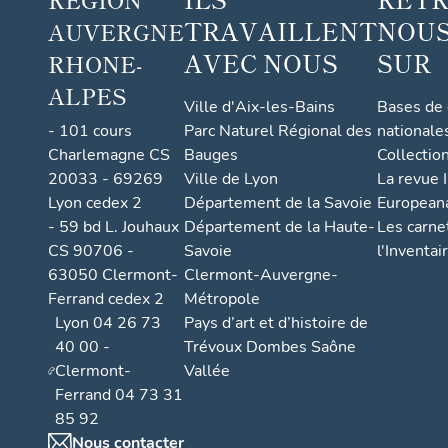
TRAVAILLENT
NOUS
AUVERGNE
AVEC NOUS
SUR
RHONE-
ALPES
Ville d'Aix-les-Bains
Bases de
- 101 cours
Parc Naturel Régional des
nationale
Charlemagne CS
Bauges
Collectio
20033 - 69269
Ville de Lyon
La revue I
Lyon cedex 2
Département de la Savoie
European
- 59 bd L. Jouhaux
Département de la Haute-
Les carne
CS 90706 -
Savoie
l'Inventai
63050 Clermont-
Clermont-Auvergne-
Ferrand cedex 2
Métropole
Lyon 04 26 73
Pays d’art et d’histoire de
40 00 -
Trévoux Dombes Saône
Clermont-
Vallée
Ferrand 04 73 31
85 92
Nous contacter