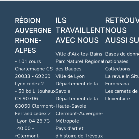
ILS
RETROU
RÉGION
TRAVAILLENT
NOUS
AUVERGNE
AVEC NOUS
AUSSI S
RHONE-
ALPES
Ville d'Aix-les-Bains
Bases de donn
- 101 cours
Parc Naturel Régional
nationales
Charlemagne CS
des Bauges
Collections
20033 - 69269
Ville de Lyon
La revue In Sit
Lyon cedex 2
Département de la
Europeana
- 59 bd L. Jouhaux
Savoie
Les carnets de
CS 90706 -
Département de la
l'Inventaire
63050 Clermont-
Haute-Savoie
Ferrand cedex 2
Clermont-Auvergne-
Lyon 04 26 73
Métropole
40 00 -
Pays d’art et
Clermont-
d’histoire de Trévoux