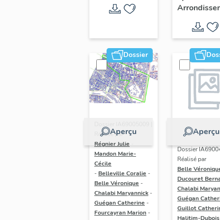
André"
Arrondisse
(Lyon 7e)
Dossier
Dos
Dossier IA69005009 |
Aperçu
Aperçu
Réalisé par
Régnier Julie
-
Dossier IA6900
Mandon Marie-
Réalisé par
Cécile
Belle Véroniqu
-
Belleville Coralie
-
Ducouret Bern
Belle Véronique
-
Chalabi Maryan
Chalabi Maryannick
-
Guégan Cather
Guégan Catherine
-
Guillot Catheri
Fourcayran Marion
-
Halitim-Dubois