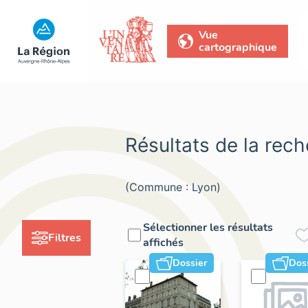
Vue
cartographique
Résultats de la rec
(Commune : Lyon)
Sélectionner les résultats
Filtres
affichés
Dossier
Dos