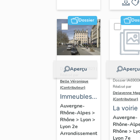
Dossier
Dos
Aperçu
Aperçu
Dossier IA69007823 |
Réalisé par
Dossier IA6900
Belle Véronique
Réalisé par
(Contributeur)
Delavenne Mag
Immeubles
(Contributeur)
du secteur
Auvergne-
La voirie
Rhône-Alpes
>
des
secteur
Auvergne-
Rhône
>
Lyon
>
Jacobins
Rhône-Alp
d'étude
Lyon 2e
Rhône
>
Ly
Arrondissement
"Saint-
Lyon 7e