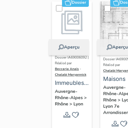
Dossier
Dos
Aperçu
Aperçu
Dossier IA69006092 |
Dossier IA6900
Réalisé par
Réalisé par
Beccaria Anaïs
-
Chalabi Maryan
Chalabi Maryannick
Maisons
Immeubles
Auvergne-
des Années
Auvergne-
Rhône-Alp
Rhône-Alpes
>
Trente de la
Rhône
>
Ly
Rhône
>
Lyon
Lyon 7e
rive gauche
Arrondisse