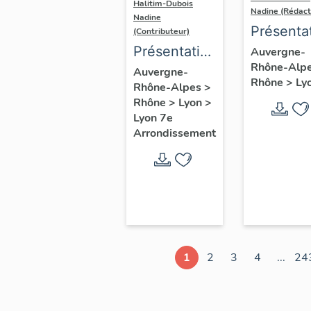
Halitim-Dubois
Nadine (Rédact
Nadine
Présenta
(Contributeur)
du secte
Présentation
Auvergne-
Rhône-Alp
d'étude
du secteur
Auvergne-
Rhône
>
Ly
Rhône-Alpes
>
Lyon
d'étude
Rhône
>
Lyon
>
Lyon
Lyon 7e
Guillotière
Arrondissement
1
2
3
4
...
24