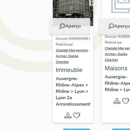
Aperçu
Aperçu
Dossier IA6900
Dossier IA69000496 |
Réalisé par
Réalisé par
Chalabi Maryan
Chalabi Maryannick
-
Archer-Galéa
Archer-Galéa
Chantal
Chantal
Maisons
Immeuble
Auvergne-
Auvergne-
Rhône-Alp
Rhône-Alpes
>
Rhône
>
Ly
Rhône
>
Lyon
>
Lyon 2e
Arrondissement