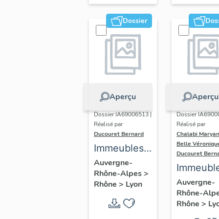
Dossier
Dos
Aperçu
Aperçu
Dossier IA69006513 |
Dossier IA6900
Réalisé par
Réalisé par
Ducouret Bernard
Chalabi Maryan
Belle Véroniqu
Immeubles
Ducouret Bern
du quartier
Auvergne-
Immeubl
Rhône-Alpes
>
Saint-Nizier
Auvergne-
Rhône
>
Lyon
Rhône-Alp
Rhône
>
Ly