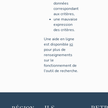
données
correspondant
aux critères,
une mauvaise
expression
des critères.
Une aide en ligne
est disponible
ici
pour plus de
renseignements
sur le
fonctionnement de
l'outil de recherche.
ILS
RET
RÉGION