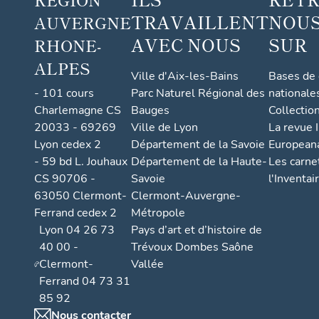
TRAVAILLENT
NOUS
AUVERGNE
AVEC NOUS
SUR
RHONE-
ALPES
Ville d'Aix-les-Bains
Bases de
- 101 cours
Parc Naturel Régional des
nationale
Charlemagne CS
Bauges
Collectio
20033 - 69269
Ville de Lyon
La revue I
Lyon cedex 2
Département de la Savoie
European
- 59 bd L. Jouhaux
Département de la Haute-
Les carne
CS 90706 -
Savoie
l'Inventai
63050 Clermont-
Clermont-Auvergne-
Ferrand cedex 2
Métropole
Lyon 04 26 73
Pays d’art et d’histoire de
40 00 -
Trévoux Dombes Saône
Clermont-
Vallée
Ferrand 04 73 31
85 92
Nous contacter