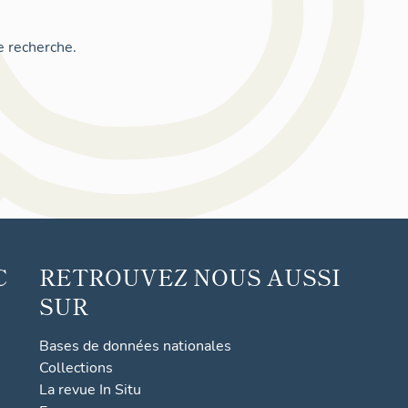
e recherche.
C
RETROUVEZ NOUS AUSSI
SUR
Bases de données nationales
Collections
La revue In Situ