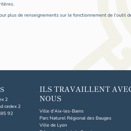
itères.
ur plus de renseignements sur le fonctionnement de l'outil d
ILS TRAVAILLENT AVE
S
NOUS
ex 2
nd cedex 2
Ville d'Aix-les-Bains
 85 92
Parc Naturel Régional des Bauges
Ville de Lyon