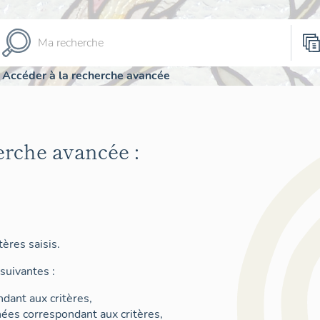
Accéder à la recherche avancée
erche avancée :
ères saisis.
suivantes :
dant aux critères,
nées correspondant aux critères,