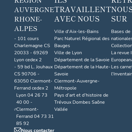
TRAVAILLENT
NOUS
AUVERGNE
AVEC NOUS
SUR
RHONE-
ALPES
Ville d'Aix-les-Bains
Bases de
- 101 cours
Parc Naturel Régional des
nationale
Charlemagne CS
Bauges
Collectio
20033 - 69269
Ville de Lyon
La revue I
Lyon cedex 2
Département de la Savoie
European
- 59 bd L. Jouhaux
Département de la Haute-
Les carne
CS 90706 -
Savoie
l'Inventai
63050 Clermont-
Clermont-Auvergne-
Ferrand cedex 2
Métropole
Lyon 04 26 73
Pays d’art et d’histoire de
40 00 -
Trévoux Dombes Saône
Clermont-
Vallée
Ferrand 04 73 31
85 92
Nous contacter