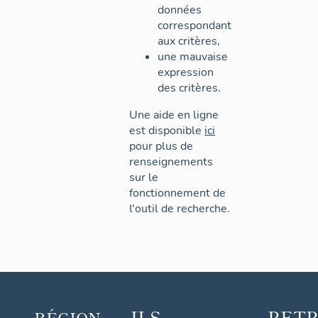
données
correspondant
aux critères,
une mauvaise
expression
des critères.
Une aide en ligne
est disponible
ici
pour plus de
renseignements
sur le
fonctionnement de
l'outil de recherche.
ILS
RET
RÉGION