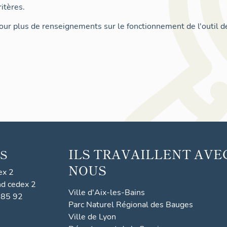
itères.
ur plus de renseignements sur le fonctionnement de l'outil d
ILS TRAVAILLENT AVE
S
NOUS
ex 2
nd cedex 2
Ville d'Aix-les-Bains
 85 92
Parc Naturel Régional des Bauges
Ville de Lyon