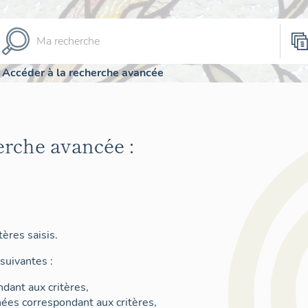
Accéder à la recherche avancée
erche avancée :
ères saisis.
suivantes :
dant aux critères,
nées correspondant aux critères,