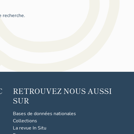
e recherche.
C
RETROUVEZ NOUS AUSSI
SUR
Bases de données nationales
Collections
La revue In Situ