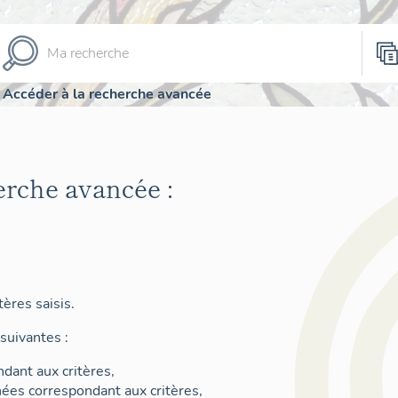
Accéder à la recherche avancée
erche avancée :
ères saisis.
suivantes :
dant aux critères,
nées correspondant aux critères,