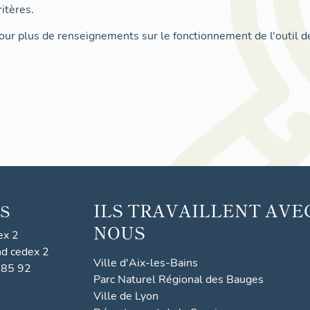
itères.
ur plus de renseignements sur le fonctionnement de l'outil d
ILS TRAVAILLENT AVE
S
NOUS
ex 2
nd cedex 2
Ville d'Aix-les-Bains
 85 92
Parc Naturel Régional des Bauges
Ville de Lyon