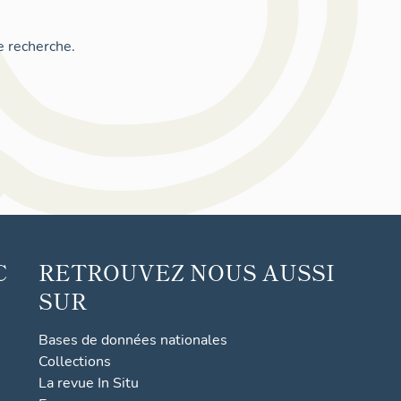
e recherche.
C
RETROUVEZ NOUS AUSSI
SUR
Bases de données nationales
Collections
La revue In Situ