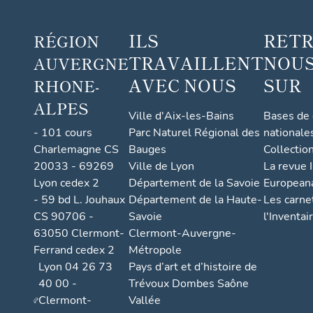
ILS
RET
RÉGION
TRAVAILLENT
NOUS
AUVERGNE
AVEC NOUS
SUR
RHONE-
ALPES
Ville d'Aix-les-Bains
Bases de
- 101 cours
Parc Naturel Régional des
nationale
Charlemagne CS
Bauges
Collectio
20033 - 69269
Ville de Lyon
La revue I
Lyon cedex 2
Département de la Savoie
European
- 59 bd L. Jouhaux
Département de la Haute-
Les carne
CS 90706 -
Savoie
l'Inventai
63050 Clermont-
Clermont-Auvergne-
Ferrand cedex 2
Métropole
Lyon 04 26 73
Pays d’art et d’histoire de
40 00 -
Trévoux Dombes Saône
Clermont-
Vallée