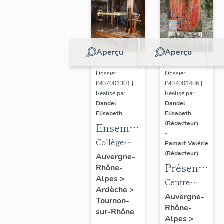
Serres
Aperçu
Aperçu
Dossier
Dossier
IM07001301 |
IM07001486 |
Réalisé par
Réalisé par
Dandel
Dandel
Elisabeth
Elisabeth
(Rédacteur)
Ensemble
-
du
Collège
Pamart Valérie
mobilier
(Rédacteur)
royal puis
Auvergne-
Présentatio
Rhône-
du lycée
collège de
Alpes
>
des 1%
Centre
Gabriel
jésuites dit
Ardèche
>
artistiques
d'apprentissag
Faure
Auvergne-
collège de
Tournon-
Rhône-
du lycée
de garçons,
Tournon,
sur-Rhône
Alpes
>
Marius-