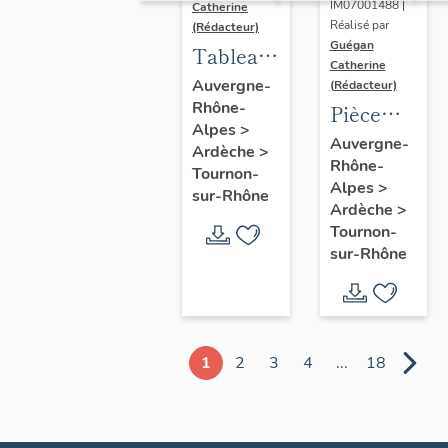
IM07001488 |
Catherine
actuellement
Réalisé par
(Rédacteur)
lycée
Guégan
Tableau :
Catherine
Gabriel-
Clapotis
Auvergne-
(Rédacteur)
Faure
Rhône-
Pièce
Alpes
>
murale :
Auvergne-
Ardèche
>
Rhône-
scène
Tournon-
Alpes
>
galante
sur-Rhône
Ardèche
>
(fragment)
Tournon-
sur-Rhône
1
2
3
4
...
18