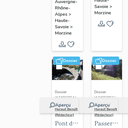
Haute-
Auvergne-
Savoie
>
Rhône-
Morzine
Alpes
>
Haute-
Savoie
>
Morzine
Dossier
Dossier
Dossier
Dossier
IA74002954 |
IA74002952 |
Réalisé par
Réalisé par
Aperçu
Aperçu
Huraut Benoît
Huraut Benoît
(Rédacteur)
(Rédacteur)
Pont du
Passerelle