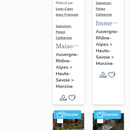
Réalisé par
Salomon-
Lyon-Caen
Pelen
Jean-François
Catherine
-
Immeuble
Salomon-
dit
Auvergne-
Pelen
Rhône-
résidence
Catherine
Alpes
>
Maison
Sosna
Haute-
dite
Auvergne-
Savoie
>
Rhône-
chalet
Morzine
Alpes
>
Yacca
Haute-
Savoie
>
Morzine
Dossier
Dossier