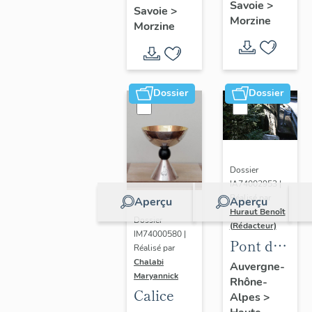
marchande ;
Savoie
>
Savoie
>
établisseme
Morzine
Morzine
administratif
salle de
spectacle
Dossier
Dossier
Dossier
IA74002953 |
Réalisé par
Aperçu
Aperçu
Huraut Benoît
Dossier
(Rédacteur)
IM74000580 |
Pont de
Réalisé par
la
Chalabi
Auvergne-
Maryannick
Rhône-
Panosse
Calice
Alpes
>