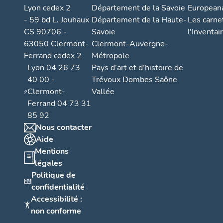
Lyon cedex 2
Département de la Savoie
European
- 59 bd L. Jouhaux
Département de la Haute-
Les carne
CS 90706 -
Savoie
l'Inventai
63050 Clermont-
Clermont-Auvergne-
Ferrand cedex 2
Métropole
Lyon 04 26 73
Pays d’art et d’histoire de
40 00 -
Trévoux Dombes Saône
Clermont-
Vallée
Ferrand 04 73 31
85 92
Nous contacter
Aide
Mentions
légales
Politique de
confidentialité
Accessibilité :
non conforme