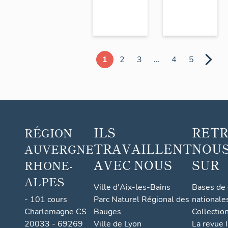
1
2
3
...
4
5
ILS
RET
RÉGION
TRAVAILLENT
NOUS
AUVERGNE
AVEC NOUS
SUR
RHONE-
ALPES
Ville d'Aix-les-Bains
Bases de
- 101 cours
Parc Naturel Régional des
nationale
Charlemagne CS
Bauges
Collectio
20033 - 69269
Ville de Lyon
La revue I