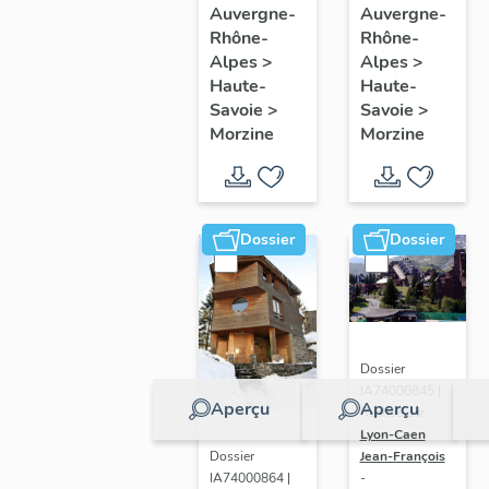
Bourg
de Nyon
Auvergne-
Auvergne-
Rhône-
Rhône-
dit Pont-
Alpes
>
Alpes
>
Vieux de
Haute-
Haute-
Morzine
Savoie
>
Savoie
>
Morzine
Morzine
Dossier
Dossier
Dossier
IA74000845 |
Aperçu
Aperçu
Réalisé par
Lyon-Caen
Dossier
Jean-François
IA74000864 |
-