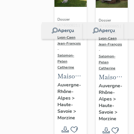
Dossier
Dossier
IA74000821 |
IA74000865 |
Aperçu
Aperçu
Réalisé par
Réalisé par
Lyon-Caen
Lyon-Caen
Jean-François
Jean-François
-
-
Salomon-
Salomon-
Pelen
Pelen
Catherine
Catherine
Maison
Maison
dite
dite
Auvergne-
Auvergne-
Rhône-
chalet
Rhône-
chalet
Alpes
>
Alpes
>
Love
Stella
Haute-
Haute-
Savoie
>
Savoie
>
Morzine
Morzine