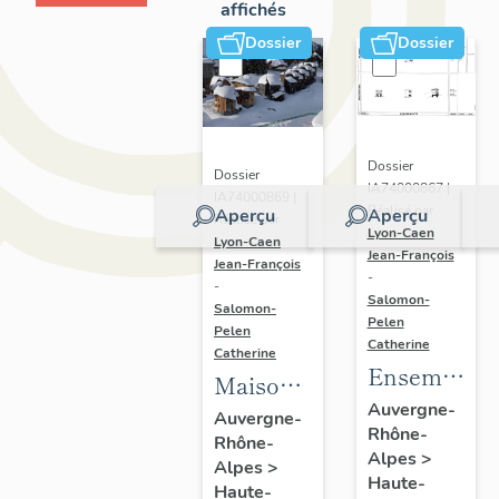
affichés
Dossier
Dossier
Dossier
Dossier
IA74000867 |
IA74000869 |
Réalisé par
Aperçu
Aperçu
Réalisé par
Lyon-Caen
Lyon-Caen
Jean-François
Jean-François
-
-
Salomon-
Salomon-
Pelen
Pelen
Catherine
Catherine
Ensemble
Maisons
du génie
Auvergne-
dites
Auvergne-
Rhône-
civil ;
Rhône-
chalets
Alpes
>
galerie
Alpes
>
Haute-
Haute-