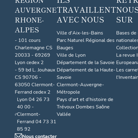
TRAVAILLENT
NOUS
AUVERGNE
AVEC NOUS
SUR
RHONE-
ALPES
Ville d'Aix-les-Bains
Bases de
- 101 cours
Parc Naturel Régional des
nationale
Charlemagne CS
Bauges
Collectio
20033 - 69269
Ville de Lyon
La revue I
Lyon cedex 2
Département de la Savoie
European
- 59 bd L. Jouhaux
Département de la Haute-
Les carne
CS 90706 -
Savoie
l'Inventai
63050 Clermont-
Clermont-Auvergne-
Ferrand cedex 2
Métropole
Lyon 04 26 73
Pays d’art et d’histoire de
40 00 -
Trévoux Dombes Saône
Clermont-
Vallée
Ferrand 04 73 31
85 92
Nous contacter