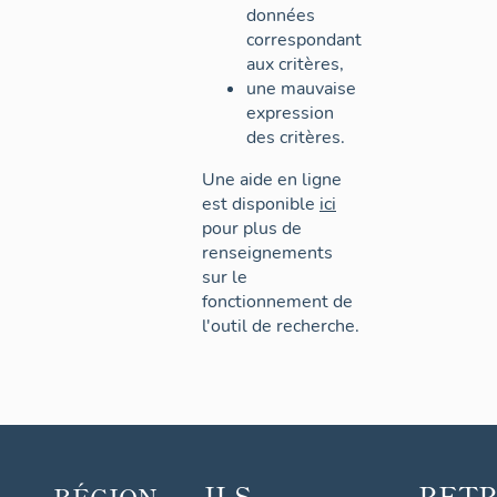
données
correspondant
aux critères,
une mauvaise
expression
des critères.
Une aide en ligne
est disponible
ici
pour plus de
renseignements
sur le
fonctionnement de
l'outil de recherche.
ILS
RET
RÉGION