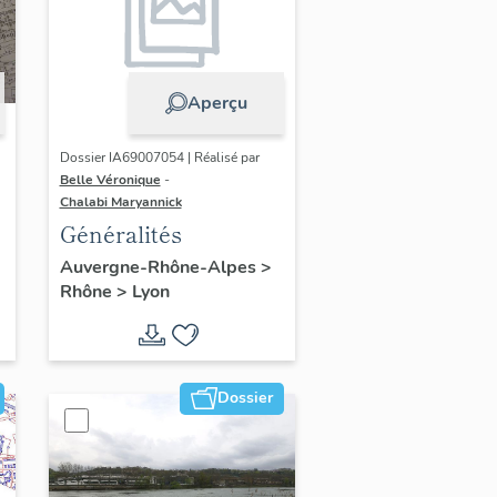
Aperçu
Dossier IA69007054 | Réalisé par
Belle Véronique
-
Chalabi Maryannick
Généralités
Auvergne-Rhône-Alpes
>
Rhône
>
Lyon
Dossier