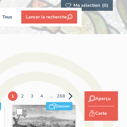
Ma sélection
(0)
Tous
Lancer la recherche
1
2
3
4
...
268
Aperçu
Dossier
Carte