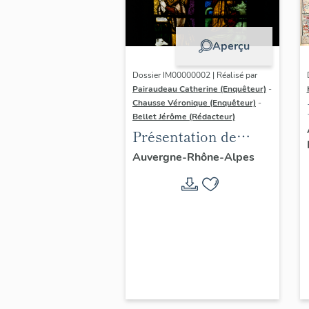
Aperçu
Dossier IM00000002 | Réalisé par
Pairaudeau Catherine (Enquêteur)
-
Chausse Véronique (Enquêteur)
-
Bellet Jérôme (Rédacteur)
Présentation de
l'aire d'étude du
Auvergne-Rhône-Alpes
recensement du
vitrail ancien de
Rhône-Alpes