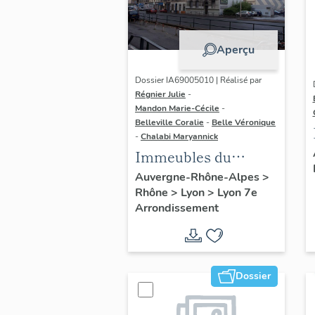
Aperçu
Dossier IA69005010 | Réalisé par
Régnier Julie
-
Mandon Marie-Cécile
-
Belleville Coralie
-
Belle Véronique
-
Chalabi Maryannick
Immeubles du
secteur d'étude La
Auvergne-Rhône-Alpes
>
Rhône
>
Lyon
>
Lyon 7e
Guillotière
Arrondissement
Dossier