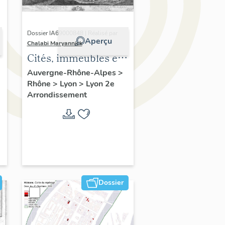
Dossier IA69000848 | Réalisé par
Aperçu
Chalabi Maryannick
Cités, immeubles et
maisons. Ensemble
Auvergne-Rhône-Alpes
>
Rhône
>
Lyon
>
Lyon 2e
de l'habitat du
Arrondissement
Confluent
Dossier