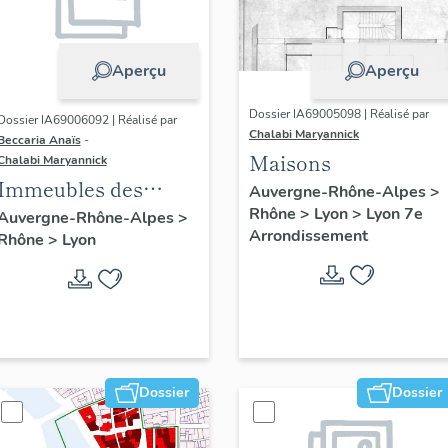
Aperçu
Aperçu
Dossier IA69005098 | Réalisé par
Dossier IA69006092 | Réalisé par
Chalabi Maryannick
Beccaria Anaïs
-
Maisons
Chalabi Maryannick
Immeubles des
Auvergne-Rhône-Alpes
>
Années Trente de la
Rhône
>
Lyon
>
Lyon 7e
Auvergne-Rhône-Alpes
>
Arrondissement
Rhône
>
Lyon
rive gauche
Dossier
Dossier