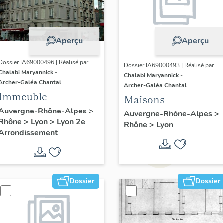
Aperçu
Aperçu
Dossier IA69000496 | Réalisé par
Dossier IA69000493 | Réalisé par
Chalabi Maryannick
-
Chalabi Maryannick
-
Archer-Galéa Chantal
Archer-Galéa Chantal
Immeuble
Maisons
Auvergne-Rhône-Alpes
>
Auvergne-Rhône-Alpes
>
Rhône
>
Lyon
>
Lyon 2e
Rhône
>
Lyon
Arrondissement
Dossier
Dossier