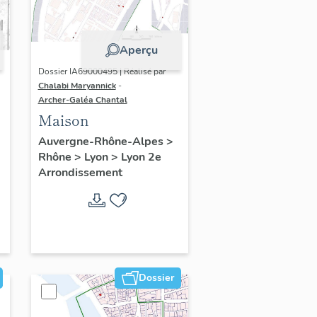
Aperçu
Dossier IA69000495 | Réalisé par
Chalabi Maryannick
-
Archer-Galéa Chantal
Maison
Auvergne-Rhône-Alpes
>
Rhône
>
Lyon
>
Lyon 2e
Arrondissement
Dossier