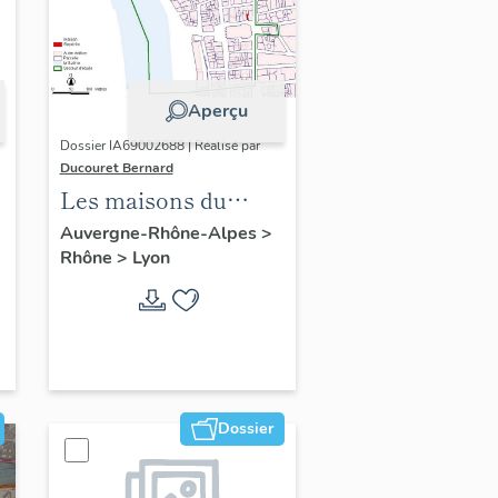
Aperçu
Dossier IA69002688 | Réalisé par
Ducouret Bernard
Les maisons du
quartier Saint-Nizier
Auvergne-Rhône-Alpes
>
Rhône
>
Lyon
Dossier