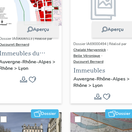
Aperçu
Aperçu
Dossier IA69006513 | Réalisé par
Dossier IA69000494 | Réalisé par
Ducouret Bernard
Chalabi Maryannick
-
Immeubles du
Belle Véronique
-
quartier Saint-Nizier
Auvergne-Rhône-Alpes
>
Ducouret Bernard
Rhône
>
Lyon
Immeubles
Auvergne-Rhône-Alpes
>
Rhône
>
Lyon
Dossier
Dossier