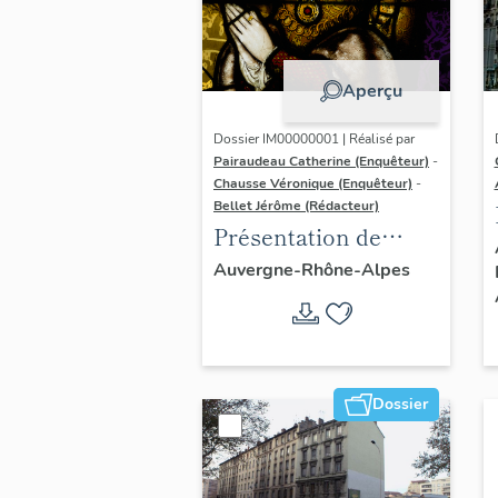
Aperçu
Dossier IM00000001 | Réalisé par
Pairaudeau Catherine (Enquêteur)
-
Chausse Véronique (Enquêteur)
-
Bellet Jérôme (Rédacteur)
Présentation de
l'opération
Auvergne-Rhône-Alpes
d'inventaire du
vitrail ancien de
Rhône-Alpes (corpus
vitrearum)
Dossier