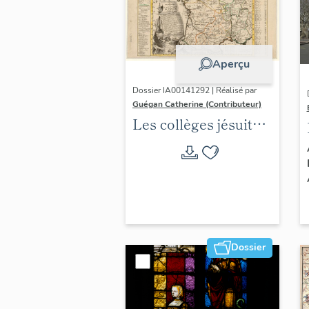
Aperçu
Dossier IA00141292 | Réalisé par
Guégan Catherine (Contributeur)
Les collèges jésuites
d'Ancien Régime
(1556-1763) dans la
région Auvergne-
Rhône-Alpes
(DOSSIER EN
COURS)
Dossier