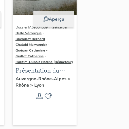
Aperçu
Dossier IA69004589 | Réalisé par
Belle Véronique
-
Ducouret Bernard
-
Chalabi Maryannick
-
e
Guégan Catherine
-
Guillot Catherine
-
Halitim-Dubois Nadine (Rédacteur)
Présentation du
secteur d'étude Lyon
Auvergne-Rhône-Alpes
>
Rhône
>
Lyon