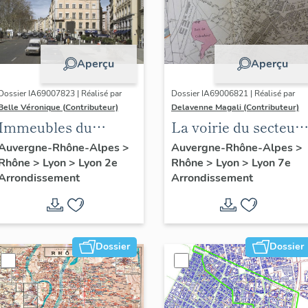
Aperçu
Aperçu
Dossier IA69007823 | Réalisé par
Dossier IA69006821 | Réalisé par
Belle Véronique (Contributeur)
Delavenne Magali (Contributeur)
Immeubles du
La voirie du secteur
secteur des Jacobins
d'étude "Saint-
Auvergne-Rhône-Alpes
>
Auvergne-Rhône-Alpes
>
Rhône
>
Lyon
>
Lyon 2e
Rhône
>
Lyon
>
Lyon 7e
André" (Lyon 7e)
Arrondissement
Arrondissement
Dossier
Dossier