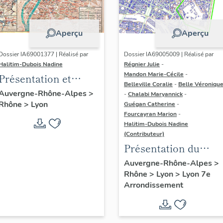
Aperçu
Aperçu
Dossier IA69001377 | Réalisé par
Dossier IA69005009 | Réalisé par
Halitim-Dubois Nadine
Régnier Julie
-
Mandon Marie-Cécile
-
Présentation et
Belleville Coralie
-
Belle Véroniqu
synthèse du
Auvergne-Rhône-Alpes
>
-
Chalabi Maryannick
-
Rhône
>
Lyon
patrimoine
Guégan Catherine
-
Fourcayran Marion
-
industriel de la ville
Halitim-Dubois Nadine
de Lyon
(Contributeur)
Présentation du
secteur d'étude Lyon
Auvergne-Rhône-Alpes
>
Rhône
>
Lyon
>
Lyon 7e
Guillotière
Arrondissement