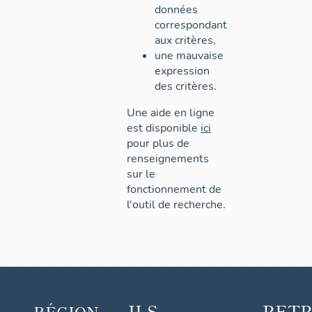
données
correspondant
aux critères,
une mauvaise
expression
des critères.
Une aide en ligne
est disponible
ici
pour plus de
renseignements
sur le
fonctionnement de
l'outil de recherche.
ILS
RET
RÉGION