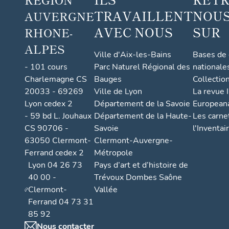
TRAVAILLENT
NOUS
AUVERGNE
AVEC NOUS
SUR
RHONE-
ALPES
Ville d'Aix-les-Bains
Bases de
- 101 cours
Parc Naturel Régional des
nationale
Charlemagne CS
Bauges
Collectio
20033 - 69269
Ville de Lyon
La revue I
Lyon cedex 2
Département de la Savoie
European
- 59 bd L. Jouhaux
Département de la Haute-
Les carne
CS 90706 -
Savoie
l'Inventai
63050 Clermont-
Clermont-Auvergne-
Ferrand cedex 2
Métropole
Lyon 04 26 73
Pays d’art et d’histoire de
40 00 -
Trévoux Dombes Saône
Clermont-
Vallée
Ferrand 04 73 31
85 92
Nous contacter