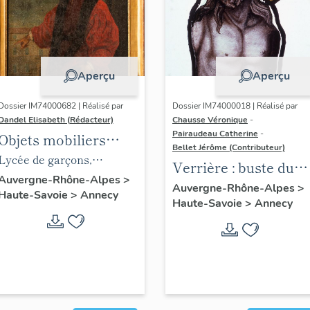
moderne et technique de
jeunes filles, actuellement
Lycée Gabriel Fauré
Aperçu
Aperçu
Dossier IM74000682 | Réalisé par
Dossier IM74000018 | Réalisé par
Dandel Elisabeth (Rédacteur)
Chausse Véronique
-
Pairaudeau Catherine
-
Objets mobiliers
Bellet Jérôme (Contributeur)
provenant du
Lycée de garçons,
Verrière : buste du
Collège Chappuisien
actuellement Lycée
Auvergne-Rhône-Alpes
>
Christ couronné d'
Auvergne-Rhône-Alpes
>
Haute-Savoie
>
Annecy
Claude-Louis-Berthollet
Haute-Savoie
>
Annecy
épines, verrière à
personnages