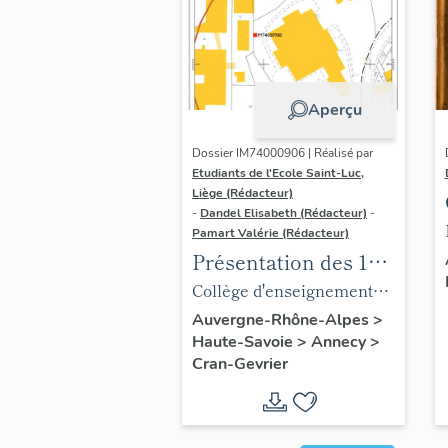
Aperçu
Dossier IM74000906 | Réalisé par
Etudiants de l'Ecole Saint-Luc,
Liège (Rédacteur)
-
Dandel Elisabeth (Rédacteur)
-
Pamart Valérie (Rédacteur)
Présentation des 1%
du lycée Les
Collège d'enseignement
Carillons
technique, puis lycée
Auvergne-Rhône-Alpes
>
Haute-Savoie
>
Annecy
>
professionnel Les
Cran-Gevrier
Carillons, actuellement
lycée des métiers Tom
Morel