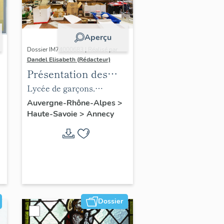
Aperçu
Dossier IM74000683 | Réalisé par
Dandel Elisabeth (Rédacteur)
Présentation des
instruments
Lycée de garçons,
scientifiques
actuellement Lycée
Auvergne-Rhône-Alpes
>
Haute-Savoie
>
Annecy
Claude-Louis-Berthollet
Dossier