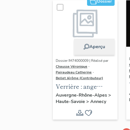
Dossier
figurée
Aperçu
Dossier IM74000009 | Réalisé par
Chausse Véronique
-
Pairaudeau Catherine
-
Bellet Jérôme (Contributeur)
Verrière : ange
tenant la colonne de
Auvergne-Rhône-Alpes
>
Haute-Savoie
>
Annecy
la flagellation,
Amédée IX et
Yolande devant la
sainte chapelle de