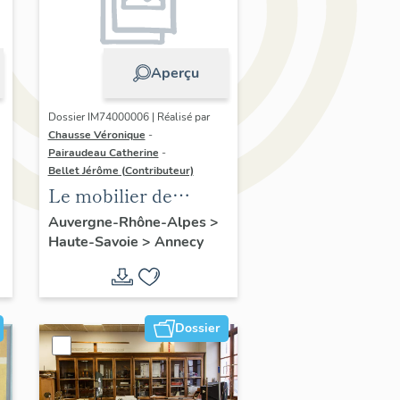
Aperçu
Dossier IM74000006 | Réalisé par
Chausse Véronique
-
Pairaudeau Catherine
-
Bellet Jérôme (Contributeur)
Le mobilier de
l'église paroissiale
Auvergne-Rhône-Alpes
>
Haute-Savoie
>
Annecy
Saint-Joseph-des-
Fins
Dossier