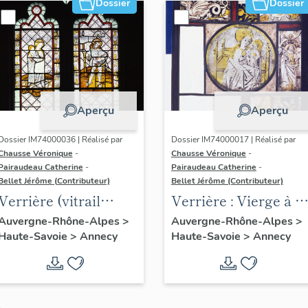
Dossier
Dossier
1), verrière à
personnages
Aperçu
Aperçu
Dossier IM74000036 | Réalisé par
Dossier IM74000017 | Réalisé par
Chausse Véronique
-
Chausse Véronique
-
Pairaudeau Catherine
-
Pairaudeau Catherine
-
Bellet Jérôme (Contributeur)
Bellet Jérôme (Contributeur)
Verrière (vitrail
Verrière : Vierge à l'
archéologique) :
Enfant, saint Pierre,
Auvergne-Rhône-Alpes
>
Auvergne-Rhône-Alpes
>
Haute-Savoie
>
Annecy
Haute-Savoie
>
Annecy
Vierge à l' Enfant,
verrière à
saint Maurice (baie
personnages
0), verrière à
personnages