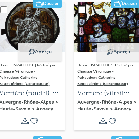
Dossier
Dossier
Aperçu
Aperçu
Dossier IM74000016 | Réalisé par
Dossier IM74000007 | Réalisé par
Chausse Véronique
-
Chausse Véronique
-
Pairaudeau Catherine
-
Pairaudeau Catherine
-
Bellet Jérôme (Contributeur)
Bellet Jérôme (Contributeur)
Verrière (rondel) :
Verrière (vitrail
saint Pierre, verrière
suisse) : donateurs e
Auvergne-Rhône-Alpes
>
Auvergne-Rhône-Alpes
>
Haute-Savoie
>
Annecy
Haute-Savoie
>
Annecy
à personnages
leurs armoiries,
sainte Thérèse,
sainte Jeanne d' Arc,
sainte Hélène (baie