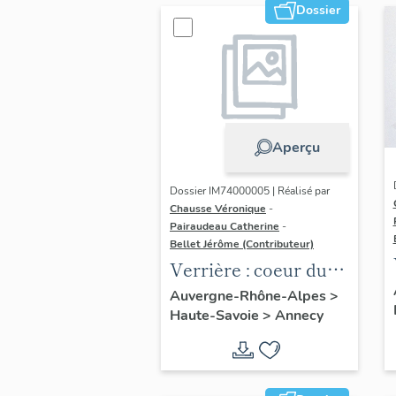
Dossier
Aperçu
Dossier IM74000005 | Réalisé par
Chausse Véronique
-
Pairaudeau Catherine
-
Bellet Jérôme (Contributeur)
Verrière : coeur du
Christ timbré de son
Auvergne-Rhône-Alpes
>
Haute-Savoie
>
Annecy
monogramme et
entouré de la
couronne d' épines
(baie 107), verrière