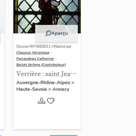
Aperçu
Dossier IM74000011 | Réalisé par
Chausse Véronique
-
Pairaudeau Catherine
-
Bellet Jérôme (Contributeur)
Verrière : saint Jean-
Baptiste, ange,
Auvergne-Rhône-Alpes
>
Haute-Savoie
>
Annecy
colombe du Saint-
Esprit, verrière à
personnages