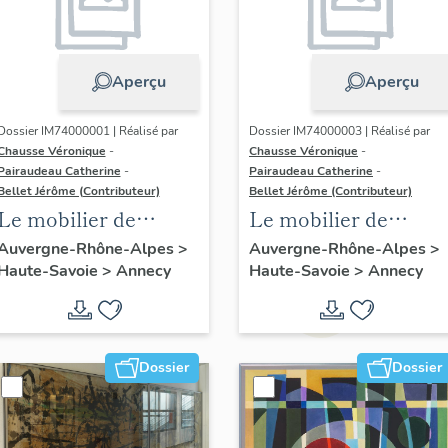
Aperçu
Aperçu
Dossier IM74000001 | Réalisé par
Dossier IM74000003 | Réalisé par
Chausse Véronique
-
Chausse Véronique
-
Pairaudeau Catherine
-
Pairaudeau Catherine
-
Bellet Jérôme (Contributeur)
Bellet Jérôme (Contributeur)
Le mobilier de
Le mobilier de
l'église paroissiale
l'église paroissiale
Auvergne-Rhône-Alpes
>
Auvergne-Rhône-Alpes
>
Haute-Savoie
>
Annecy
Haute-Savoie
>
Annecy
Saint-Maurice
Saint-François
Dossier
Dossier