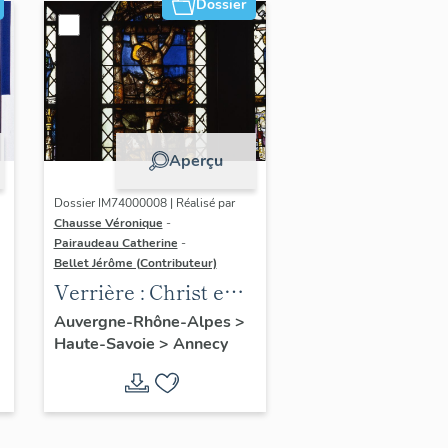
Dossier
Aperçu
Dossier IM74000008 | Réalisé par
Chausse Véronique
-
Pairaudeau Catherine
-
Bellet Jérôme (Contributeur)
Verrière : Christ en
croix avec Marie
Auvergne-Rhône-Alpes
>
Haute-Savoie
>
Annecy
Madeleine à ses
pieds (baie 3),
verrière figurée