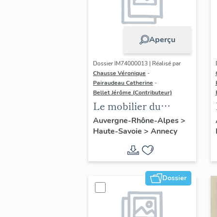
Aperçu
Dossier IM74000013 | Réalisé par
Chausse Véronique
-
Pairaudeau Catherine
-
Bellet Jérôme (Contributeur)
Le mobilier du
Musée château
Auvergne-Rhône-Alpes
>
Haute-Savoie
>
Annecy
d'Annecy
Dossier