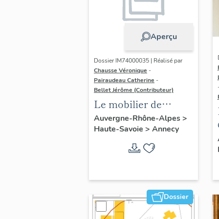
Aperçu
Dossier IM74000035 | Réalisé par
Chausse Véronique
-
Pairaudeau Catherine
-
Bellet Jérôme (Contributeur)
Le mobilier de
l'église paroissiale
Auvergne-Rhône-Alpes
>
Haute-Savoie
>
Annecy
Saint-Maurice
Dossier