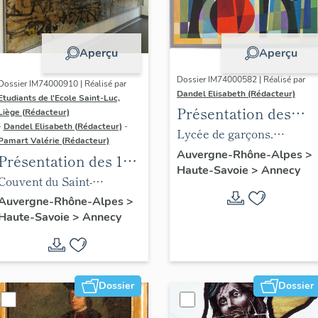
Aperçu
Aperçu
Dossier IM74000582 | Réalisé par
Dossier IM74000910 | Réalisé par
Dandel Elisabeth (Rédacteur)
Etudiants de l'Ecole Saint-Luc,
Présentation des
Liège (Rédacteur)
-
Dandel Elisabeth (Rédacteur)
-
objets mobiliers du
Lycée de garçons,
Pamart Valérie (Rédacteur)
lycée Berthollet
actuellement Lycée
Auvergne-Rhône-Alpes
>
Présentation des 1%
Haute-Savoie
>
Annecy
Claude-Louis-Berthollet
artistiques du lycée
Couvent du Saint-
Gabriel-Fauré
Sépulcre, puis
Auvergne-Rhône-Alpes
>
Haute-Savoie
>
Annecy
manufacture de coton
Duport, puis caserne
Balleydier, puis école
primaire supérieure de
Dossier
Dossier
jeunes filles, puis lycée