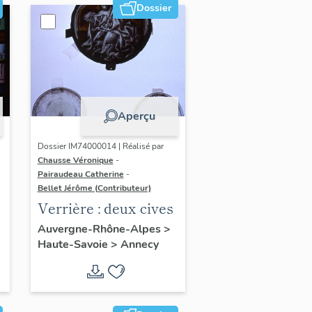
Dossier
Aperçu
Dossier IM74000014 | Réalisé par
Chausse Véronique
-
Pairaudeau Catherine
-
Bellet Jérôme (Contributeur)
Verrière : deux cives
t
Auvergne-Rhône-Alpes
>
Haute-Savoie
>
Annecy