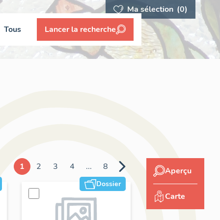
Ma sélection
(0)
Tous
Lancer la recherche
1
2
3
4
...
8
Aperçu
Dossier
Carte