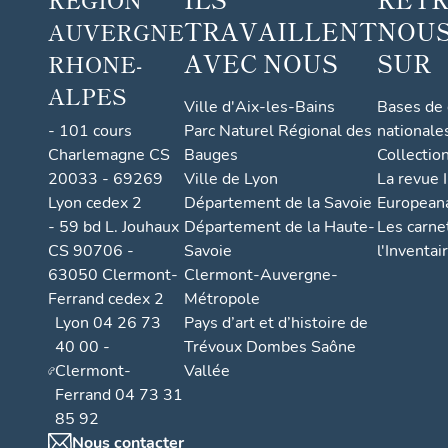
TRAVAILLENT
NOUS
AUVERGNE
AVEC NOUS
SUR
RHONE-
ALPES
Ville d'Aix-les-Bains
Bases de
- 101 cours
Parc Naturel Régional des
nationale
Charlemagne CS
Bauges
Collectio
20033 - 69269
Ville de Lyon
La revue I
Lyon cedex 2
Département de la Savoie
European
- 59 bd L. Jouhaux
Département de la Haute-
Les carne
CS 90706 -
Savoie
l'Inventai
63050 Clermont-
Clermont-Auvergne-
Ferrand cedex 2
Métropole
Lyon 04 26 73
Pays d’art et d’histoire de
40 00 -
Trévoux Dombes Saône
Clermont-
Vallée
Ferrand 04 73 31
85 92
Nous contacter