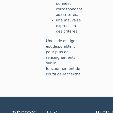
données
correspondant
aux critères,
une mauvaise
expression
des critères.
Une aide en ligne
est disponible
ici
pour plus de
renseignements
sur le
fonctionnement de
l'outil de recherche.
ILS
RET
RÉGION