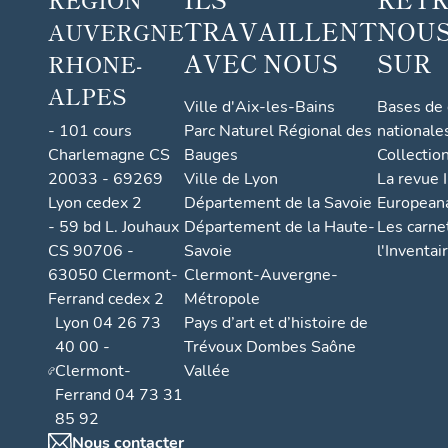
TRAVAILLENT
NOUS
AUVERGNE
AVEC NOUS
SUR
RHONE-
ALPES
Ville d'Aix-les-Bains
Bases de
- 101 cours
Parc Naturel Régional des
nationale
Charlemagne CS
Bauges
Collectio
20033 - 69269
Ville de Lyon
La revue I
Lyon cedex 2
Département de la Savoie
European
- 59 bd L. Jouhaux
Département de la Haute-
Les carne
CS 90706 -
Savoie
l'Inventai
63050 Clermont-
Clermont-Auvergne-
Ferrand cedex 2
Métropole
Lyon 04 26 73
Pays d’art et d’histoire de
40 00 -
Trévoux Dombes Saône
Clermont-
Vallée
Ferrand 04 73 31
85 92
Nous contacter