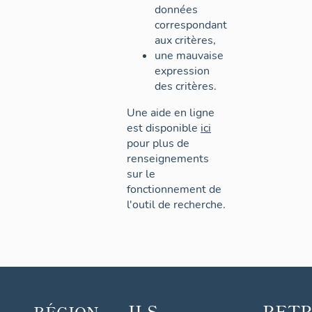
données
correspondant
aux critères,
une mauvaise
expression
des critères.
Une aide en ligne
est disponible
ici
pour plus de
renseignements
sur le
fonctionnement de
l'outil de recherche.
ILS
RET
RÉGION