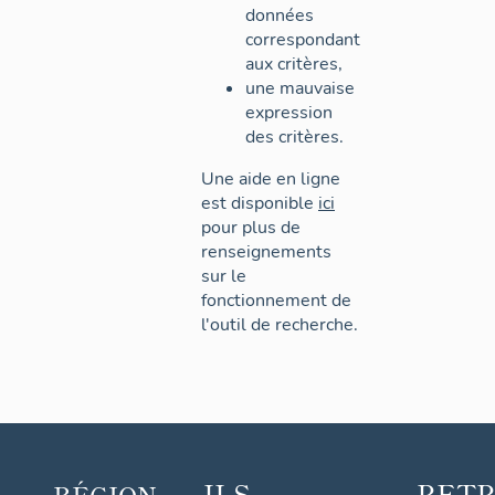
données
correspondant
aux critères,
une mauvaise
expression
des critères.
Une aide en ligne
est disponible
ici
pour plus de
renseignements
sur le
fonctionnement de
l'outil de recherche.
ILS
RET
RÉGION