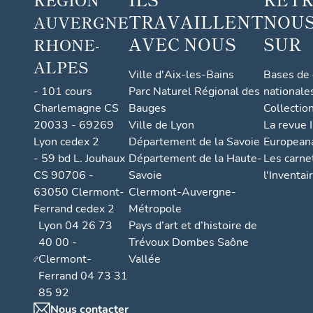
TRAVAILLENT
NOUS
AUVERGNE
AVEC NOUS
SUR
RHONE-
ALPES
Ville d'Aix-les-Bains
Bases de
- 101 cours
Parc Naturel Régional des
nationale
Charlemagne CS
Bauges
Collectio
20033 - 69269
Ville de Lyon
La revue I
Lyon cedex 2
Département de la Savoie
European
- 59 bd L. Jouhaux
Département de la Haute-
Les carne
CS 90706 -
Savoie
l'Inventai
63050 Clermont-
Clermont-Auvergne-
Ferrand cedex 2
Métropole
Lyon 04 26 73
Pays d’art et d’histoire de
40 00 -
Trévoux Dombes Saône
Clermont-
Vallée
Ferrand 04 73 31
85 92
Nous contacter