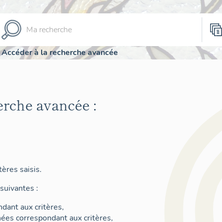
Accéder à la recherche avancée
erche avancée :
ères saisis.
suivantes :
dant aux critères,
nées correspondant aux critères,