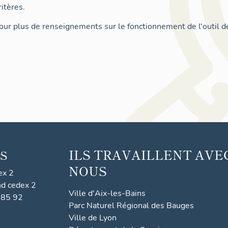
itères.
ur plus de renseignements sur le fonctionnement de l'outil d
ILS TRAVAILLENT AVE
S
NOUS
ex 2
nd cedex 2
Ville d'Aix-les-Bains
 85 92
Parc Naturel Régional des Bauges
Ville de Lyon