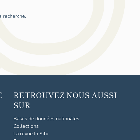
e recherche.
C
RETROUVEZ NOUS AUSSI
SUR
Bases de données nationales
Collections
La revue In Situ