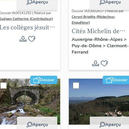
Aperçu
Aperçu
Dossier IA63002617 | Réalisé par
Dossier IA00141292 | Réalisé par
Ceroni Brigitte (Rédacteur,
Guégan Catherine (Contributeur)
Enquêteur)
Les collèges jésuites
Cités Michelin de
d'Ancien Régime
l'agglomération
Auvergne-Rhône-Alpes
>
(1556-1763) dans la
Puy-de-Dôme
>
Clermont-
clermontoise
région Auvergne-
Ferrand
Rhône-Alpes
(DOSSIER EN
COURS)
Dossier
Dossier
Aperçu
Aperçu