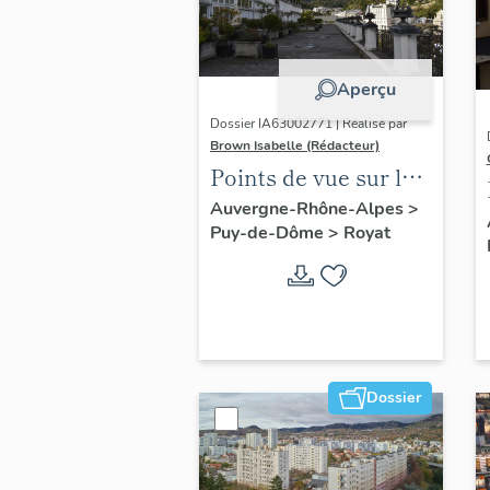
Aperçu
Dossier IA63002771 | Réalisé par
Brown Isabelle (Rédacteur)
Points de vue sur le
paysage thermal
Auvergne-Rhône-Alpes
>
Puy-de-Dôme
>
Royat
Dossier