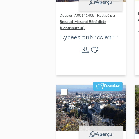
Aperçu
Dossier IA00141405 | Réalisé par
Renaud-Morand Bénédicte
(Contributeur)
Lycées publics en
espace urbain (1802-
1988)
Dossier
Aperçu