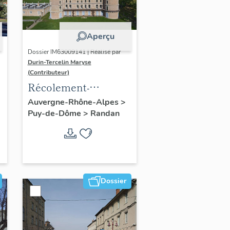
Aperçu
Dossier IM63009141 | Réalisé par
Durin-Tercelin Maryse
(Contributeur)
Récolement-
inventaire du fonds
Auvergne-Rhône-Alpes
>
Puy-de-Dôme
>
Randan
mobilier du domaine
royal de Randan
Dossier