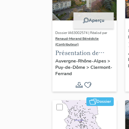
Aperçu
Dossier IA63002574 | Réalisé par
Renaud-Morand Bénédicte
(Contributeur)
Présentation de
l'opération
Auvergne-Rhône-Alpes
>
Puy-de-Dôme
>
Clermont-
ponctuelle "Muraille
Ferrand
de Chine" (de
Clermont-Ferrand)
Dossier