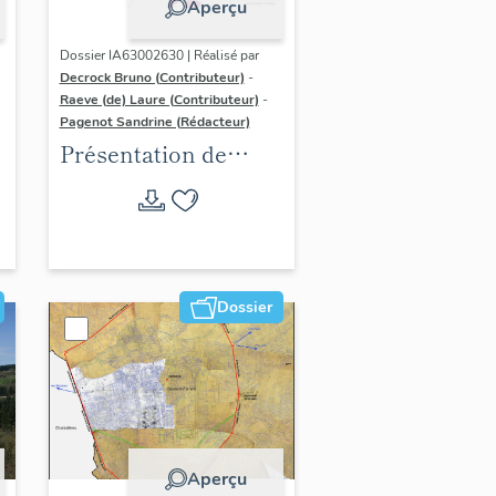
Aperçu
Dossier IA63002630 | Réalisé par
Decrock Bruno (Contributeur)
-
Raeve (de) Laure (Contributeur)
-
Pagenot Sandrine (Rédacteur)
Présentation de
l'aire d'étude de
l'inventaire du
patrimoine viticole
de Clermont-
Auvergne-Métropole
Dossier
Aperçu