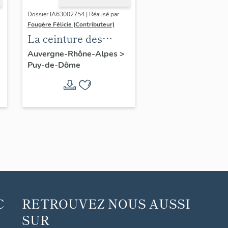
Dossier IA63002754 | Réalisé par
Fougère Félicie (Contributeur)
La ceinture des
boulevards de
Auvergne-Rhône-Alpes
>
Puy-de-Dôme
Clermont-Ferrand
C
RETROUVEZ NOUS AUSSI
SUR