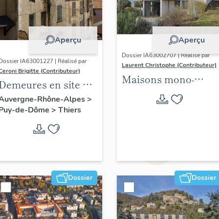
Aperçu
Aperçu
Dossier IA63002707 | Réalisé par
Dossier IA63001227 | Réalisé par
Laurent Christophe (Contributeur)
Ceroni Brigitte (Contributeur)
Maisons mono-
Demeures en site de
familiales
pente
Auvergne-Rhône-Alpes
>
singulières des
Puy-de-Dôme
>
Thiers
années 1945-1975
situées sur les 21
communes de
Clermont Auvergne
métropole. 2021-2024.
Dossier
Dossier