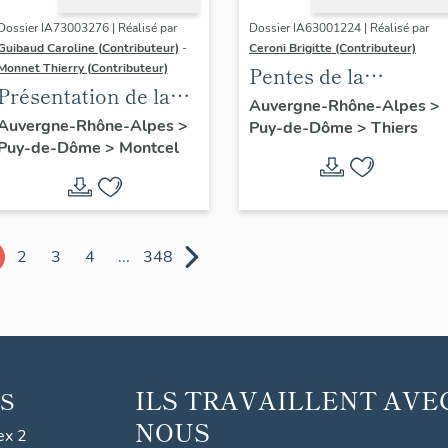
Dossier IA73003276 | Réalisé par
Dossier IA63001224 | Réalisé par
Guibaud Caroline (Contributeur)
-
Ceroni Brigitte (Contributeur)
Monnet Thierry (Contributeur)
Pentes de la
Présentation de la
commune de Thiers
Auvergne-Rhône-Alpes
>
commune de
Auvergne-Rhône-Alpes
>
Puy-de-Dôme
>
Thiers
Puy-de-Dôme
>
Montcel
Montcel
2
3
4
...
348
ILS TRAVAILLENT AVE
S
NOUS
ex 2