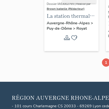
Dossier IA63002765 | Réalisé par
Brown Isabelle (Rédacteur)
La station thermale
de Royat-
Auvergne-Rhône-Alpes
>
Puy-de-Dôme
>
Royat
Chamalières
1
RÉGION
AUVERGNE RHONE-ALPE
- 101 cours Charlemagne CS 20033 - 69269 Lyon ced