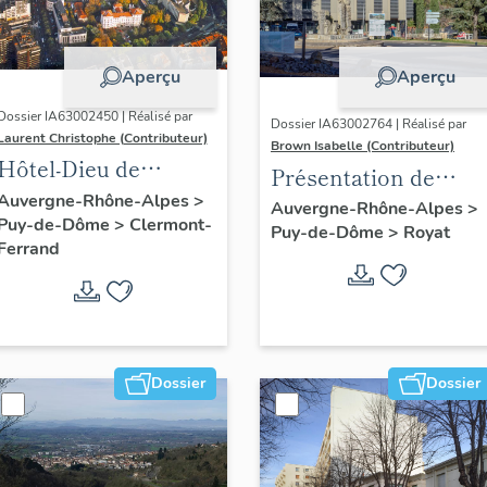
Aperçu
Aperçu
Dossier IA63002450 | Réalisé par
Dossier IA63002764 | Réalisé par
Laurent Christophe (Contributeur)
Brown Isabelle (Contributeur)
Hôtel-Dieu de
Présentation de
Clermont-Ferrand :
Auvergne-Rhône-Alpes
>
l'opération
Auvergne-Rhône-Alpes
>
Puy-de-Dôme
>
Clermont-
les raisons de l'étude
Puy-de-Dôme
>
Royat
d'inventaire de la
Ferrand
station thermale de
Royat-Chamalières
Dossier
Dossier