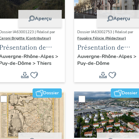
Aperçu
Aperçu
Dossier IA63001223 | Réalisé par
Dossier IA63002753 | Réalisé par
Ceroni Brigitte (Contributeur)
Fougère Félicie (Rédacteur)
Présentation de
Présentation de
l'enquête thématique
l'opération
Auvergne-Rhône-Alpes
>
Auvergne-Rhône-Alpes
>
Puy-de-Dôme
>
Thiers
Puy-de-Dôme
régionale "Pentes de
d'inventaire des
la commune de
boulevards de
Thiers"
ceinture de
Clermont-Ferrand
Dossier
Dossier