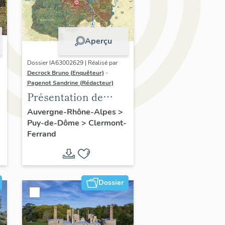
Aperçu
Dossier IA63002629 | Réalisé par
Decrock Bruno (Enquêteur)
-
Pagenot Sandrine (Rédacteur)
Présentation de
l'opération
Auvergne-Rhône-Alpes
>
Puy-de-Dôme
>
Clermont-
d'inventaire du
Ferrand
patrimoine viticole
du territoire de
Clermont-Auvergne-
Métropole
Dossier