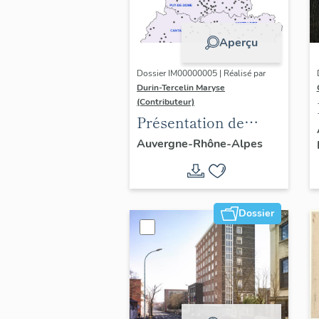
Aperçu
Dossier IM00000005 | Réalisé par
Durin-Tercelin Maryse
(Contributeur)
Présentation de
l’opération tissus et
Auvergne-Rhône-Alpes
ornements
liturgiques en
Auvergne
Dossier