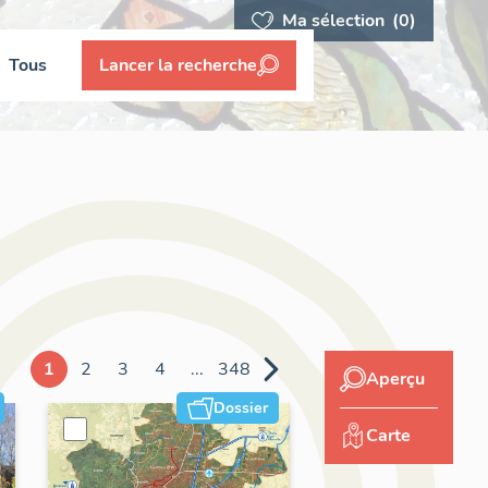
Ma sélection
(0)
Tous
Lancer la recherche
1
2
3
4
...
348
Aperçu
Dossier
Carte