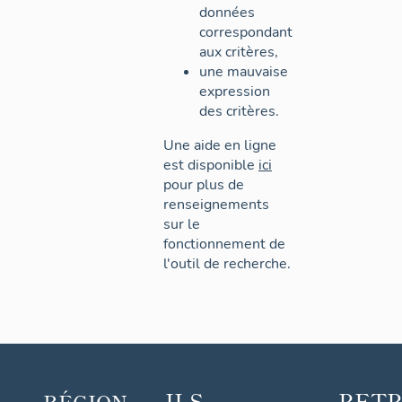
données
correspondant
aux critères,
une mauvaise
expression
des critères.
Une aide en ligne
est disponible
ici
pour plus de
renseignements
sur le
fonctionnement de
l'outil de recherche.
ILS
RET
RÉGION