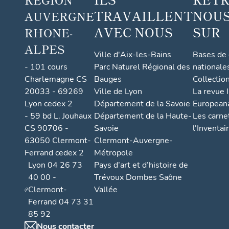
TRAVAILLENT
NOUS
AUVERGNE
AVEC NOUS
SUR
RHONE-
ALPES
Ville d'Aix-les-Bains
Bases de
- 101 cours
Parc Naturel Régional des
nationale
Charlemagne CS
Bauges
Collectio
20033 - 69269
Ville de Lyon
La revue I
Lyon cedex 2
Département de la Savoie
European
- 59 bd L. Jouhaux
Département de la Haute-
Les carne
CS 90706 -
Savoie
l'Inventai
63050 Clermont-
Clermont-Auvergne-
Ferrand cedex 2
Métropole
Lyon 04 26 73
Pays d’art et d’histoire de
40 00 -
Trévoux Dombes Saône
Clermont-
Vallée
Ferrand 04 73 31
85 92
Nous contacter