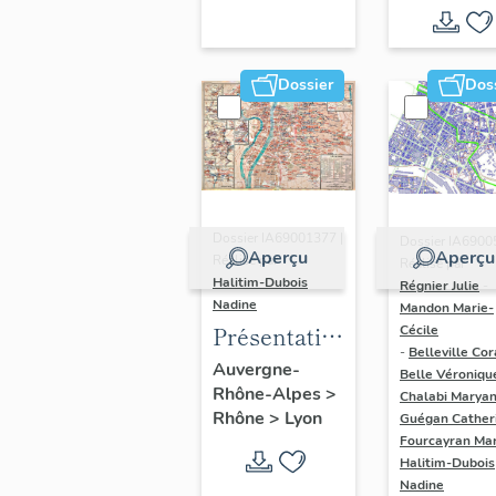
région
Auvergne-
Rhône-
Dossier
Dos
Alpes
(DOSSIER
EN COURS)
Dossier IA69001377 |
Dossier IA6900
Aperçu
Aperçu
Réalisé par
Réalisé par
Halitim-Dubois
Régnier Julie
-
Nadine
Mandon Marie-
Présentation
Cécile
-
Belleville Cor
et synthèse
Auvergne-
Belle Véroniqu
Rhône-Alpes
>
du
Chalabi Maryan
Rhône
>
Lyon
Guégan Cather
patrimoine
Fourcayran Ma
industriel
Halitim-Dubois
de la ville de
Nadine