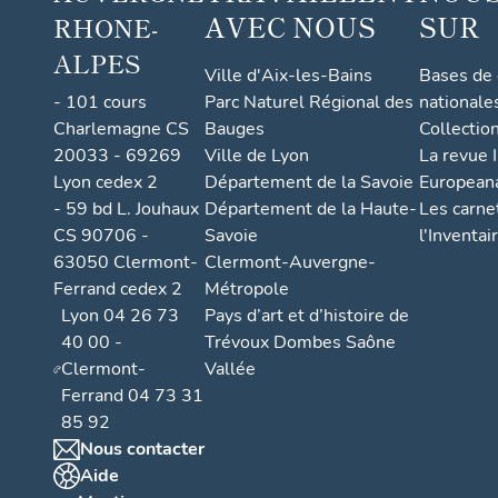
AVEC NOUS
SUR
RHONE-
ALPES
Ville d'Aix-les-Bains
Bases de
- 101 cours
Parc Naturel Régional des
nationale
Charlemagne CS
Bauges
Collectio
20033 - 69269
Ville de Lyon
La revue I
Lyon cedex 2
Département de la Savoie
European
- 59 bd L. Jouhaux
Département de la Haute-
Les carne
CS 90706 -
Savoie
l'Inventai
63050 Clermont-
Clermont-Auvergne-
Ferrand cedex 2
Métropole
Lyon 04 26 73
Pays d’art et d’histoire de
40 00 -
Trévoux Dombes Saône
Clermont-
Vallée
Ferrand 04 73 31
85 92
Nous contacter
Aide