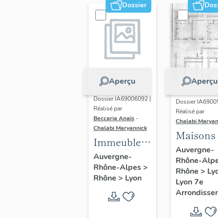
Dossier
Dos
Aperçu
Aperçu
Dossier IA69006092 |
Dossier IA6900
Réalisé par
Réalisé par
Beccaria Anaïs
-
Chalabi Maryan
Chalabi Maryannick
Maisons
Immeubles
Auvergne-
des Années
Auvergne-
Rhône-Alp
Rhône-Alpes
>
Trente de la
Rhône
>
Ly
Rhône
>
Lyon
rive gauche
Lyon 7e
Arrondisse