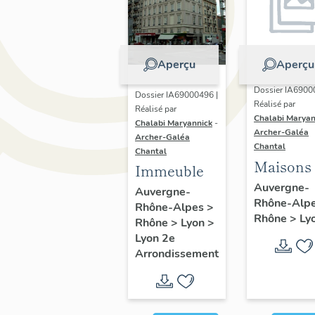
Aperçu
Aperçu
Dossier IA6900
Dossier IA69000496 |
Réalisé par
Réalisé par
Chalabi Maryan
Chalabi Maryannick
-
Archer-Galéa
Archer-Galéa
Chantal
Chantal
Maisons
Immeuble
Auvergne-
Auvergne-
Rhône-Alp
Rhône-Alpes
>
Rhône
>
Ly
Rhône
>
Lyon
>
Lyon 2e
Arrondissement