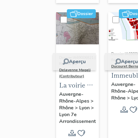
Dossier
Dos
Dossier IA6900
Dossier IA69006821 |
Réalisé par
Aperçu
Aperçu
Réalisé par
Ducouret Bern
Delavenne Magali
Immeubl
(Contributeur)
du quarti
La voirie du
Auvergne-
Rhône-Alp
Saint-Niz
secteur
Auvergne-
Rhône
>
Ly
Rhône-Alpes
>
d'étude
Rhône
>
Lyon
>
"Saint-
Lyon 7e
André"
Arrondissement
(Lyon 7e)