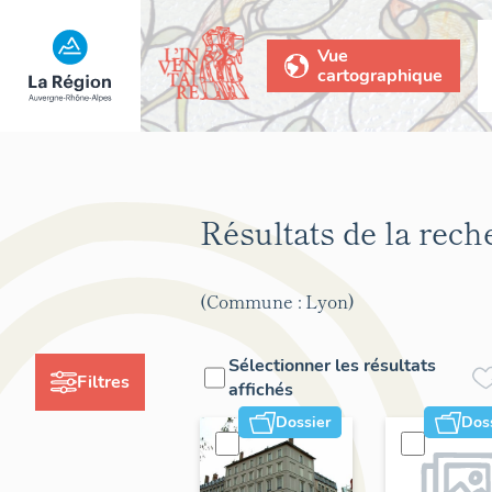
Vue
cartographique
Résultats de la rec
(Commune : Lyon)
Sélectionner les résultats
Filtres
affichés
Dossier
Dos