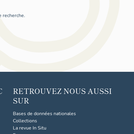
e recherche.
C
RETROUVEZ NOUS AUSSI
SUR
Bases de données nationales
Collections
La revue In Situ