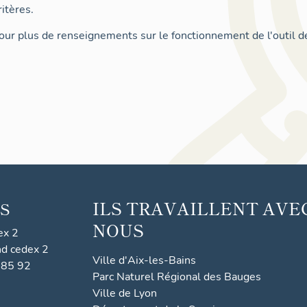
itères.
ur plus de renseignements sur le fonctionnement de l'outil d
ILS TRAVAILLENT AVE
S
NOUS
ex 2
nd cedex 2
Ville d'Aix-les-Bains
 85 92
Parc Naturel Régional des Bauges
Ville de Lyon