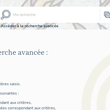
Accéder à la recherche avancée
erche avancée :
ères saisis.
suivantes :
dant aux critères,
nées correspondant aux critères,