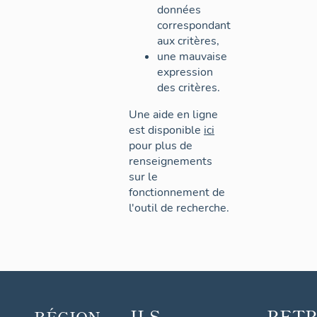
données
correspondant
aux critères,
une mauvaise
expression
des critères.
Une aide en ligne
est disponible
ici
pour plus de
renseignements
sur le
fonctionnement de
l'outil de recherche.
ILS
RET
RÉGION