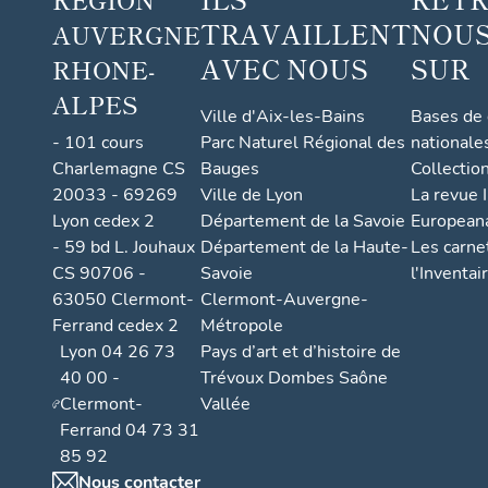
TRAVAILLENT
NOUS
AUVERGNE
AVEC NOUS
SUR
RHONE-
ALPES
Ville d'Aix-les-Bains
Bases de
- 101 cours
Parc Naturel Régional des
nationale
Charlemagne CS
Bauges
Collectio
20033 - 69269
Ville de Lyon
La revue I
Lyon cedex 2
Département de la Savoie
European
- 59 bd L. Jouhaux
Département de la Haute-
Les carne
CS 90706 -
Savoie
l'Inventai
63050 Clermont-
Clermont-Auvergne-
Ferrand cedex 2
Métropole
Lyon 04 26 73
Pays d’art et d’histoire de
40 00 -
Trévoux Dombes Saône
Clermont-
Vallée
Ferrand 04 73 31
85 92
Nous contacter