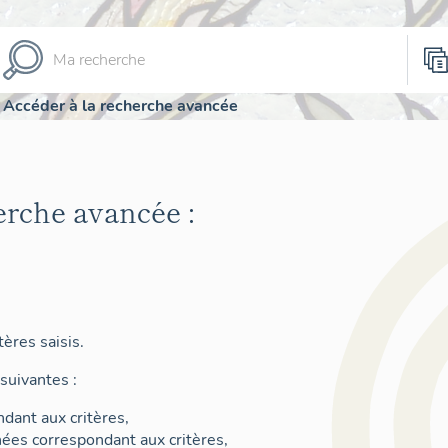
Accéder à la recherche avancée
erche avancée :
ères saisis.
suivantes :
dant aux critères,
nées correspondant aux critères,