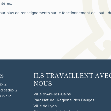
itères.
ur plus de renseignements sur le fonctionnement de l'outil d
ILS TRAVAILLENT AVE
S
NOUS
ex 2
nd cedex 2
Ville d'Aix-les-Bains
 85 92
Parc Naturel Régional des Bauges
Ville de Lyon