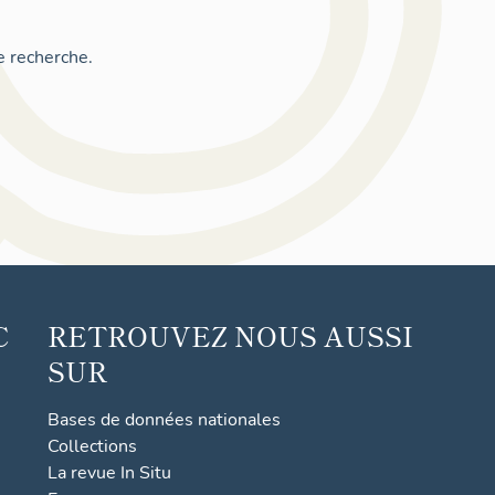
e recherche.
C
RETROUVEZ NOUS AUSSI
SUR
Bases de données nationales
Collections
La revue In Situ