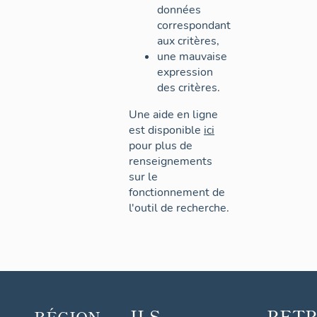
données
correspondant
aux critères,
une mauvaise
expression
des critères.
Une aide en ligne
est disponible
ici
pour plus de
renseignements
sur le
fonctionnement de
l'outil de recherche.
ILS
RET
RÉGION