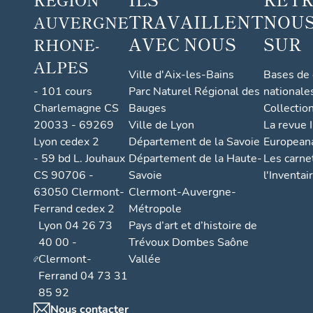
TRAVAILLENT
NOUS
AUVERGNE
AVEC NOUS
SUR
RHONE-
ALPES
Ville d'Aix-les-Bains
Bases de
- 101 cours
Parc Naturel Régional des
nationale
Charlemagne CS
Bauges
Collectio
20033 - 69269
Ville de Lyon
La revue I
Lyon cedex 2
Département de la Savoie
European
- 59 bd L. Jouhaux
Département de la Haute-
Les carne
CS 90706 -
Savoie
l'Inventai
63050 Clermont-
Clermont-Auvergne-
Ferrand cedex 2
Métropole
Lyon 04 26 73
Pays d’art et d’histoire de
40 00 -
Trévoux Dombes Saône
Clermont-
Vallée
Ferrand 04 73 31
85 92
Nous contacter