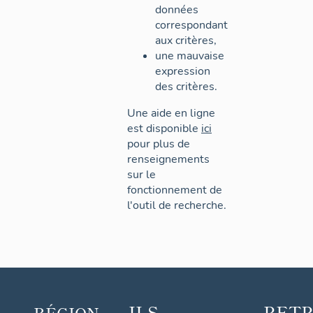
données
correspondant
aux critères,
une mauvaise
expression
des critères.
Une aide en ligne
est disponible
ici
pour plus de
renseignements
sur le
fonctionnement de
l'outil de recherche.
ILS
RET
RÉGION