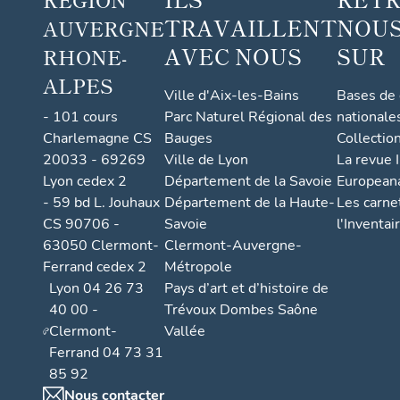
TRAVAILLENT
NOUS
AUVERGNE
AVEC NOUS
SUR
RHONE-
ALPES
Ville d'Aix-les-Bains
Bases de
- 101 cours
Parc Naturel Régional des
nationale
Charlemagne CS
Bauges
Collectio
20033 - 69269
Ville de Lyon
La revue I
Lyon cedex 2
Département de la Savoie
European
- 59 bd L. Jouhaux
Département de la Haute-
Les carne
CS 90706 -
Savoie
l'Inventai
63050 Clermont-
Clermont-Auvergne-
Ferrand cedex 2
Métropole
Lyon 04 26 73
Pays d’art et d’histoire de
40 00 -
Trévoux Dombes Saône
Clermont-
Vallée
Ferrand 04 73 31
85 92
Nous contacter