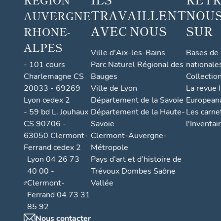
TRAVAILLENT
NOUS
AUVERGNE
AVEC NOUS
SUR
RHONE-
ALPES
Ville d'Aix-les-Bains
Bases de
- 101 cours
Parc Naturel Régional des
nationale
Charlemagne CS
Bauges
Collectio
20033 - 69269
Ville de Lyon
La revue I
Lyon cedex 2
Département de la Savoie
European
- 59 bd L. Jouhaux
Département de la Haute-
Les carne
CS 90706 -
Savoie
l'Inventai
63050 Clermont-
Clermont-Auvergne-
Ferrand cedex 2
Métropole
Lyon 04 26 73
Pays d’art et d’histoire de
40 00 -
Trévoux Dombes Saône
Clermont-
Vallée
Ferrand 04 73 31
85 92
Nous contacter