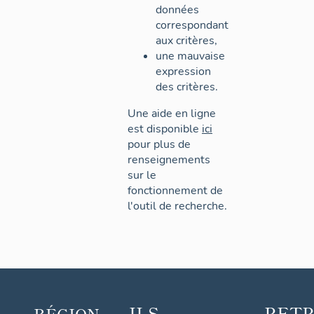
données
correspondant
aux critères,
une mauvaise
expression
des critères.
Une aide en ligne
est disponible
ici
pour plus de
renseignements
sur le
fonctionnement de
l'outil de recherche.
ILS
RET
RÉGION