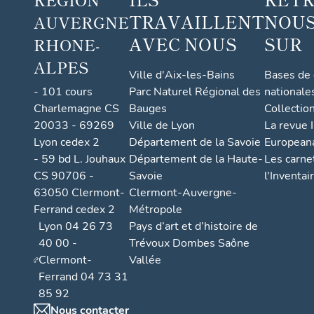
TRAVAILLENT
NOUS
AUVERGNE
AVEC NOUS
SUR
RHONE-
ALPES
Ville d'Aix-les-Bains
Bases de
- 101 cours
Parc Naturel Régional des
nationale
Charlemagne CS
Bauges
Collectio
20033 - 69269
Ville de Lyon
La revue I
Lyon cedex 2
Département de la Savoie
European
- 59 bd L. Jouhaux
Département de la Haute-
Les carne
CS 90706 -
Savoie
l'Inventai
63050 Clermont-
Clermont-Auvergne-
Ferrand cedex 2
Métropole
Lyon 04 26 73
Pays d’art et d’histoire de
40 00 -
Trévoux Dombes Saône
Clermont-
Vallée
Ferrand 04 73 31
85 92
Nous contacter