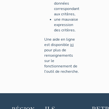
données
correspondant
aux critères,
une mauvaise
expression
des critères.
Une aide en ligne
est disponible
ici
pour plus de
renseignements
sur le
fonctionnement de
l'outil de recherche.
ILS
RET
RÉGION