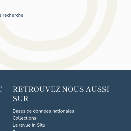
e recherche.
C
RETROUVEZ NOUS AUSSI
SUR
Bases de données nationales
Collections
La revue In Situ