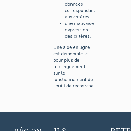
données
correspondant
aux critères,
une mauvaise
expression
des critères.
Une aide en ligne
est disponible
ici
pour plus de
renseignements
sur le
fonctionnement de
l'outil de recherche.
ILS
RET
RÉGION