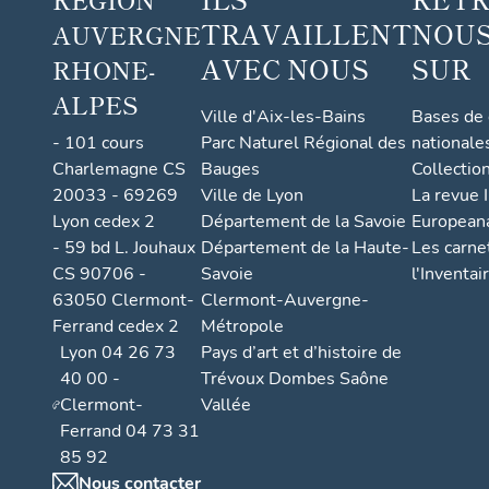
TRAVAILLENT
NOUS
AUVERGNE
AVEC NOUS
SUR
RHONE-
ALPES
Ville d'Aix-les-Bains
Bases de
- 101 cours
Parc Naturel Régional des
nationale
Charlemagne CS
Bauges
Collectio
20033 - 69269
Ville de Lyon
La revue I
Lyon cedex 2
Département de la Savoie
European
- 59 bd L. Jouhaux
Département de la Haute-
Les carne
CS 90706 -
Savoie
l'Inventai
63050 Clermont-
Clermont-Auvergne-
Ferrand cedex 2
Métropole
Lyon 04 26 73
Pays d’art et d’histoire de
40 00 -
Trévoux Dombes Saône
Clermont-
Vallée
Ferrand 04 73 31
85 92
Nous contacter