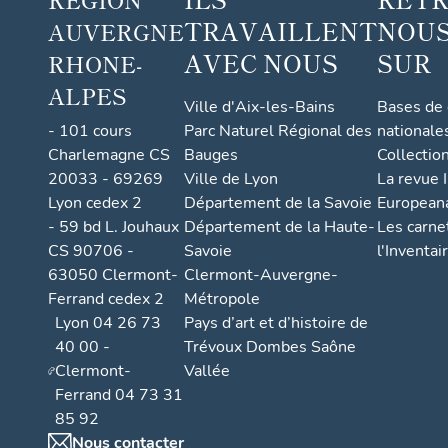
TRAVAILLENT
NOUS
AUVERGNE
AVEC NOUS
SUR
RHONE-
ALPES
Ville d'Aix-les-Bains
Bases de
- 101 cours
Parc Naturel Régional des
nationale
Charlemagne CS
Bauges
Collectio
20033 - 69269
Ville de Lyon
La revue I
Lyon cedex 2
Département de la Savoie
European
- 59 bd L. Jouhaux
Département de la Haute-
Les carne
CS 90706 -
Savoie
l'Inventai
63050 Clermont-
Clermont-Auvergne-
Ferrand cedex 2
Métropole
Lyon 04 26 73
Pays d’art et d’histoire de
40 00 -
Trévoux Dombes Saône
Clermont-
Vallée
Ferrand 04 73 31
85 92
Nous contacter