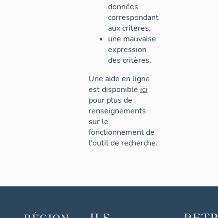
données
correspondant
aux critères,
une mauvaise
expression
des critères.
Une aide en ligne
est disponible
ici
pour plus de
renseignements
sur le
fonctionnement de
l'outil de recherche.
ILS
RET
RÉGION