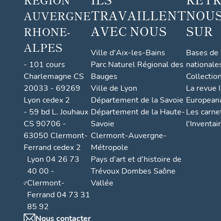
TRAVAILLENT
NOUS
AUVERGNE
AVEC NOUS
SUR
RHONE-
ALPES
Ville d'Aix-les-Bains
Bases de
- 101 cours
Parc Naturel Régional des
nationale
Charlemagne CS
Bauges
Collectio
20033 - 69269
Ville de Lyon
La revue I
Lyon cedex 2
Département de la Savoie
European
- 59 bd L. Jouhaux
Département de la Haute-
Les carne
CS 90706 -
Savoie
l'Inventai
63050 Clermont-
Clermont-Auvergne-
Ferrand cedex 2
Métropole
Lyon 04 26 73
Pays d’art et d’histoire de
40 00 -
Trévoux Dombes Saône
Clermont-
Vallée
Ferrand 04 73 31
85 92
Nous contacter