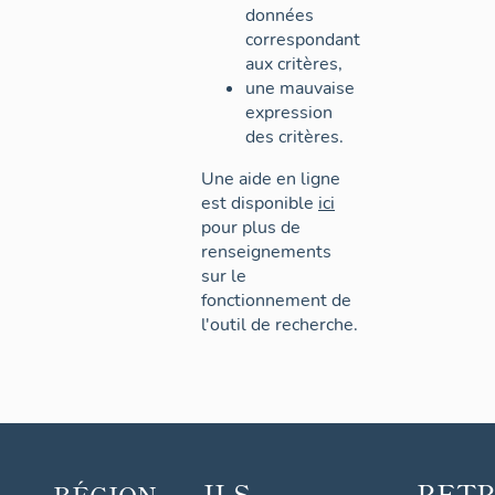
données
correspondant
aux critères,
une mauvaise
expression
des critères.
Une aide en ligne
est disponible
ici
pour plus de
renseignements
sur le
fonctionnement de
l'outil de recherche.
ILS
RET
RÉGION