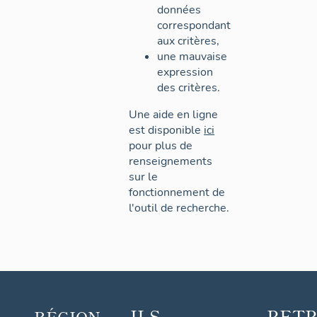
données
correspondant
aux critères,
une mauvaise
expression
des critères.
Une aide en ligne
est disponible
ici
pour plus de
renseignements
sur le
fonctionnement de
l'outil de recherche.
ILS
RET
RÉGION