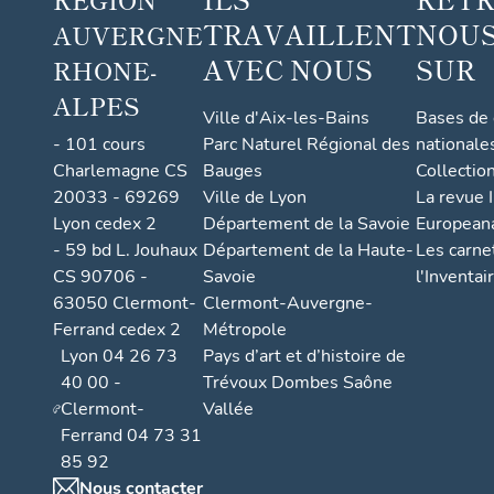
TRAVAILLENT
NOUS
AUVERGNE
AVEC NOUS
SUR
RHONE-
ALPES
Ville d'Aix-les-Bains
Bases de
- 101 cours
Parc Naturel Régional des
nationale
Charlemagne CS
Bauges
Collectio
20033 - 69269
Ville de Lyon
La revue I
Lyon cedex 2
Département de la Savoie
European
- 59 bd L. Jouhaux
Département de la Haute-
Les carne
CS 90706 -
Savoie
l'Inventai
63050 Clermont-
Clermont-Auvergne-
Ferrand cedex 2
Métropole
Lyon 04 26 73
Pays d’art et d’histoire de
40 00 -
Trévoux Dombes Saône
Clermont-
Vallée
Ferrand 04 73 31
85 92
Nous contacter