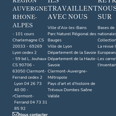
TRAVAILLENT
NOUS
AUVERGNE
AVEC NOUS
SUR
RHONE-
ALPES
Ville d'Aix-les-Bains
Bases de
- 101 cours
Parc Naturel Régional des
nationale
Charlemagne CS
Bauges
Collectio
20033 - 69269
Ville de Lyon
La revue I
Lyon cedex 2
Département de la Savoie
European
- 59 bd L. Jouhaux
Département de la Haute-
Les carne
CS 90706 -
Savoie
l'Inventai
63050 Clermont-
Clermont-Auvergne-
Ferrand cedex 2
Métropole
Lyon 04 26 73
Pays d’art et d’histoire de
40 00 -
Trévoux Dombes Saône
Clermont-
Vallée
Ferrand 04 73 31
85 92
Nous contacter