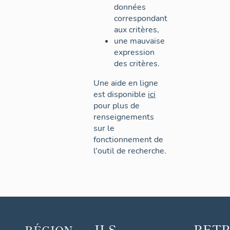
données
correspondant
aux critères,
une mauvaise
expression
des critères.
Une aide en ligne
est disponible
ici
pour plus de
renseignements
sur le
fonctionnement de
l'outil de recherche.
ILS
RET
RÉGION