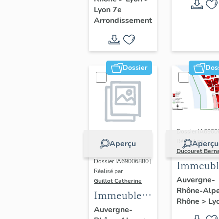
Guillotière
Lyon 7e
Arrondissement
Dossier
Dos
Dossier IA6900
Réalisé par
Aperçu
Aperçu
Ducouret Bern
Dossier IA69006880 |
Immeubl
Réalisé par
du quarti
Auvergne-
Guillot Catherine
Rhône-Alp
Saint-Niz
Immeubles,
Rhône
>
Ly
maisons
Auvergne-