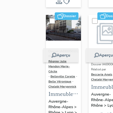
du vitrail
ancien de
Dossier
Dos
Rhône-
Alpes
(corpus
vitrearum)
Dossier IA69005010 |
Aperçu
Aperçu
Réalisé par
Régnier Julie
-
Dossier IA6900
Mandon Marie-
Réalisé par
Cécile
Beccaria Anaïs
-
Belleville Coralie
-
Chalabi Maryan
Belle Véronique
-
Immeubl
Chalabi Maryannick
Immeubles
des Ann
Auvergne-
Rhône-Alp
du secteur
Trente de
Auvergne-
Rhône
>
Ly
Rhône-Alpes
>
d'étude La
rive gau
Rhône
>
Lyon
>