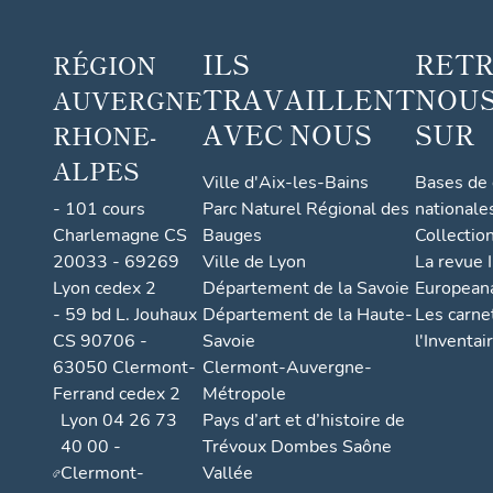
ILS
RET
RÉGION
TRAVAILLENT
NOUS
AUVERGNE
AVEC NOUS
SUR
RHONE-
ALPES
Ville d'Aix-les-Bains
Bases de
- 101 cours
Parc Naturel Régional des
nationale
Charlemagne CS
Bauges
Collectio
20033 - 69269
Ville de Lyon
La revue I
Lyon cedex 2
Département de la Savoie
European
- 59 bd L. Jouhaux
Département de la Haute-
Les carne
CS 90706 -
Savoie
l'Inventai
63050 Clermont-
Clermont-Auvergne-
Ferrand cedex 2
Métropole
Lyon 04 26 73
Pays d’art et d’histoire de
40 00 -
Trévoux Dombes Saône
Clermont-
Vallée