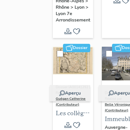
Rhône-Alpes
>
Rhône
>
Lyon
>
Lyon 7e
Arrondissement
Dossier
Dos
Dossier IA00141292 |
Aperçu
Aperçu
Réalisé par
Dossier IA6900
Guégan Catherine
Réalisé par
(Contributeur)
Belle Véroniqu
(Contributeur)
Les collèges
Immeubl
jésuites
du secte
Auvergne-
d'Ancien