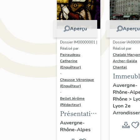
Aperçu
Aperçu
Dossier IM00000001 |
Dossier IA6900
Réalisé par
Réalisé par
Pairaudeau
Chalabi Maryan
Catherine
Archer-Galéa
(Enquêteur)
Chantal
-
Immeubl
Chausse Véronique
Auvergne-
(Enquêteur)
Rhône-Alp
-
Rhône
>
Ly
Bellet Jérôme
(Rédacteur)
Lyon 2e
Présentation
Arrondisse
de
Auvergne-
Rhône-Alpes
l'opération
d'inventaire