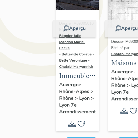
Dossier IA69005010 |
Aperçu
Aperçu
Réalisé par
Régnier Julie
-
Dossier IA6900
Mandon Marie-
Réalisé par
Cécile
Chalabi Maryan
-
Belleville Coralie
-
Belle Véronique
-
Maisons
Chalabi Maryannick
Auvergne-
Immeubles
Rhône-Alp
du secteur
Auvergne-
Rhône
>
Ly
Rhône-Alpes
>
d'étude La
Lyon 7e
Rhône
>
Lyon
>
Arrondisse
Guillotière
Lyon 7e
Arrondissement