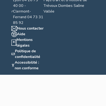
Lyon 04 26 73
Pays d’art et d’histoire de
40 00 -
Trévoux Dombes Saône
Clermont-
Vallée
Ferrand 04 73 31
85 92
Nous contacter
Aide
Mentions
légales
Politique de
confidentialité
Accessibilité :
non conforme