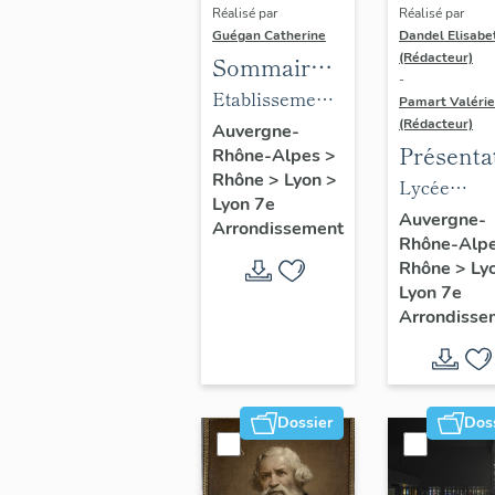
Réalisé par
Réalisé par
Guégan Catherine
Dandel Elisabe
(Rédacteur)
Sommaire
-
objets
Etablissement
Pamart Valérie
mobiliers :
(Rédacteur)
médical
Auvergne-
Présenta
Rhône-Alpes
>
Mobilier du
Clinique
Rhône
>
Lyon
>
des 1% d
Lycée
foyer
gynécologique
Lyon 7e
Lycée
profession
arménien
Auvergne-
et
Arrondissement
Rhône-Alp
Louise L
Louise Lab
de jeunes
d'accouchement
Rhône
>
Ly
filles Saint-
du docteur
Lyon 7e
Grégoire
Violet,
Arrondisse
actuellement
foyer arménien
de jeunes filles
Dossier
Dos
Saint-Grégoire