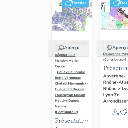
Dossier
Dos
Dossier IA6900
Dossier IA69005009 |
Aperçu
Aperçu
Réalisé par
Réalisé par
Delavenne Mag
Régnier Julie
-
(Contributeur)
Mandon Marie-
Présenta
Cécile
-
Belleville Coralie
-
du secte
Auvergne-
Belle Véronique
-
Rhône-Alp
d'étude
Chalabi Maryannick
-
Rhône
>
Ly
Guégan Catherine
-
"Saint-
Lyon 7e
Fourcayran Marion
-
André"
Arrondisse
Halitim-Dubois
(Lyon 7)
Nadine
(Contributeur)
Présentation