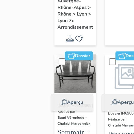
du secteur
Auvergne-
Rhône-Alpes
>
d'étude
Rhône
>
Lyon
>
Lyon
Lyon 7e
Guillotière
Arrondissement
Dossier
Dos
Aperçu
Aperçu
Dossier IM69000865 |
Réalisé par
Dossier IM6900
Baud Véronique
-
Réalisé par
Chalabi Maryannick
Chalabi Maryan
Sommaire
Présenta