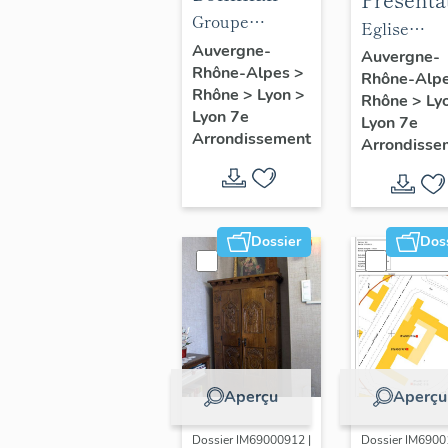
objets
Groupe
du mobil
Eglise
mobiliers
scolaire
Auvergne-
de l'églis
paroissiale
Auvergne-
Rhône-Alpes
>
du groupe
Gilbert-Dru
Rhône-Alp
paroissia
Notre-Dam
Rhône
>
Lyon
>
scolaire
Rhône
>
Ly
Notre-D
Saint-Louis
Lyon 7e
Lyon 7e
Gilbert-Dru
Saint-Lo
Arrondissement
Arrondisse
Dossier
Dos
Aperçu
Aperçu
Dossier IM69000912 |
Dossier IM6900