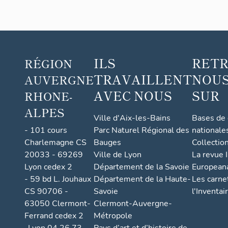
ILS
RET
RÉGION
TRAVAILLENT
NOUS
AUVERGNE
AVEC NOUS
SUR
RHONE-
ALPES
Ville d'Aix-les-Bains
Bases de
- 101 cours
Parc Naturel Régional des
nationale
Charlemagne CS
Bauges
Collectio
20033 - 69269
Ville de Lyon
La revue I
Lyon cedex 2
Département de la Savoie
European
- 59 bd L. Jouhaux
Département de la Haute-
Les carne
CS 90706 -
Savoie
l'Inventai
63050 Clermont-
Clermont-Auvergne-
Ferrand cedex 2
Métropole