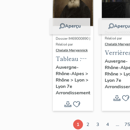
Aperçu
Aperçu
Dossier IM6900
Réalisé par
Dossier IM69000890 |
Chalabi Maryan
Réalisé par
Chalabi Maryannick
Verrière
Tableau :
Auvergne-
portrait du
Auvergne-
Rhône-Alp
Rhône-Alpes
>
Père
Rhône
>
Ly
Rhône
>
Lyon
>
Lyon 7e
Augustin
Lyon 7e
Arrondisse
Planque
Arrondissement
1
2
3
4
...
7