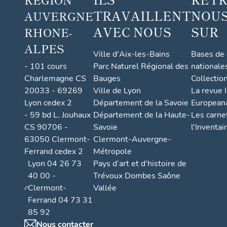
TRAVAILLENT
NOUS
AUVERGNE
AVEC NOUS
SUR
RHONE-
ALPES
Ville d'Aix-les-Bains
Bases de
- 101 cours
Parc Naturel Régional des
nationale
Charlemagne CS
Bauges
Collectio
20033 - 69269
Ville de Lyon
La revue I
Lyon cedex 2
Département de la Savoie
European
- 59 bd L. Jouhaux
Département de la Haute-
Les carne
CS 90706 -
Savoie
l'Inventai
63050 Clermont-
Clermont-Auvergne-
Ferrand cedex 2
Métropole
Lyon 04 26 73
Pays d’art et d’histoire de
40 00 -
Trévoux Dombes Saône
Clermont-
Vallée
Ferrand 04 73 31
85 92
Nous contacter