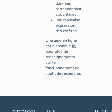
données
correspondant
aux critères,
une mauvaise
expression
des critères.
Une aide en ligne
est disponible
ici
pour plus de
renseignements
sur le
fonctionnement de
l'outil de recherche.
ILS
RET
RÉGION