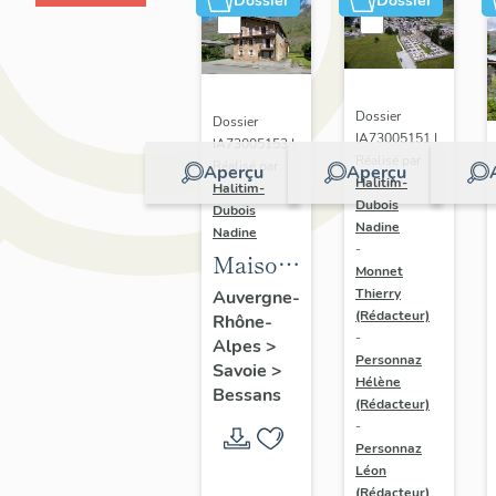
Dossier
Dossier
Dossier
Dossier
IA73005151 |
IA73005153 |
Réalisé par
Réalisé par
Aperçu
Aperçu
Halitim-
Halitim-
Dubois
Dubois
Nadine
Nadine
-
Maison
Monnet
de la
Thierry
Auvergne-
(Rédacteur)
Rhône-
reconstruction
-
Alpes
>
de
Personnaz
Savoie
>
Simone
Hélène
Bessans
(Rédacteur)
Tracq
-
Personnaz
Léon
(Rédacteur)