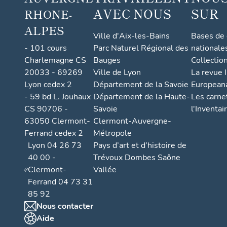
AVEC NOUS
SUR
RHONE-
ALPES
Ville d'Aix-les-Bains
Bases de
- 101 cours
Parc Naturel Régional des
nationale
Charlemagne CS
Bauges
Collectio
20033 - 69269
Ville de Lyon
La revue I
Lyon cedex 2
Département de la Savoie
European
- 59 bd L. Jouhaux
Département de la Haute-
Les carne
CS 90706 -
Savoie
l'Inventai
63050 Clermont-
Clermont-Auvergne-
Ferrand cedex 2
Métropole
Lyon 04 26 73
Pays d’art et d’histoire de
40 00 -
Trévoux Dombes Saône
Clermont-
Vallée
Ferrand 04 73 31
85 92
Nous contacter
Aide