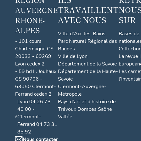
TRAVAILLENT
NOUS
AUVERGNE
AVEC NOUS
SUR
RHONE-
ALPES
Ville d'Aix-les-Bains
Bases de
- 101 cours
Parc Naturel Régional des
nationale
Charlemagne CS
Bauges
Collectio
20033 - 69269
Ville de Lyon
La revue I
Lyon cedex 2
Département de la Savoie
European
- 59 bd L. Jouhaux
Département de la Haute-
Les carne
CS 90706 -
Savoie
l'Inventai
63050 Clermont-
Clermont-Auvergne-
Ferrand cedex 2
Métropole
Lyon 04 26 73
Pays d’art et d’histoire de
40 00 -
Trévoux Dombes Saône
Clermont-
Vallée
Ferrand 04 73 31
85 92
Nous contacter