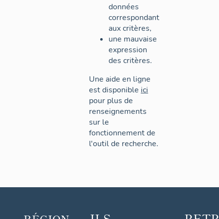
données
correspondant
aux critères,
une mauvaise
expression
des critères.
Une aide en ligne
est disponible
ici
pour plus de
renseignements
sur le
fonctionnement de
l'outil de recherche.
ILS
RET
RÉGION