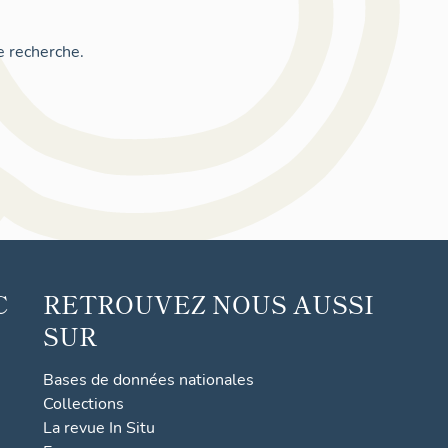
e recherche.
C
RETROUVEZ NOUS AUSSI
SUR
Bases de données nationales
Collections
La revue In Situ