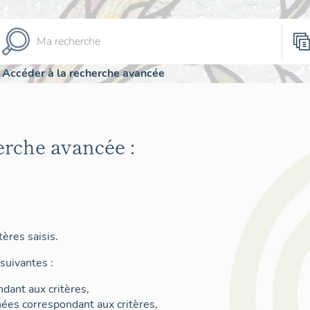
Accéder à la recherche avancée
erche avancée :
ères saisis.
suivantes :
dant aux critères,
nées correspondant aux critères,