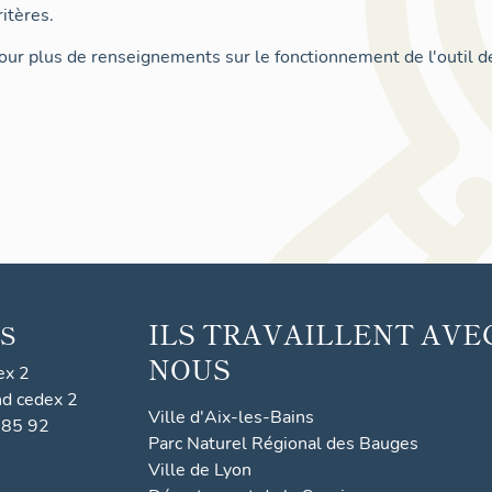
itères.
ur plus de renseignements sur le fonctionnement de l'outil d
ILS TRAVAILLENT AVE
S
NOUS
ex 2
nd cedex 2
Ville d'Aix-les-Bains
 85 92
Parc Naturel Régional des Bauges
Ville de Lyon